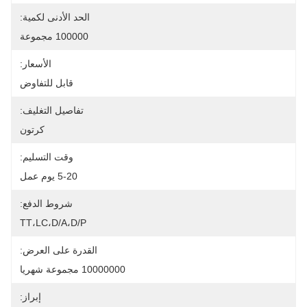
الحد الأدنى لكمية:
100000 مجموعة
الأسعار:
قابل للتفاوض
تفاصيل التغليف:
كرتون
وقت التسليم:
5-20 يوم عمل
شروط الدفع:
TT،LC،D/A،D/P
القدرة على العرض:
10000000 مجموعة شهريا
إبراز: