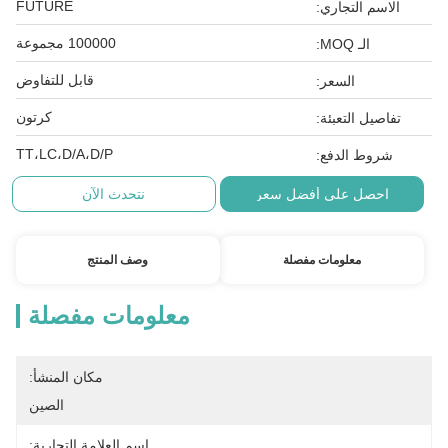
FUTURE
الاسم التجاري:
100000 مجموعة
الـ MOQ:
قابل للتفاوض
السعر:
كرتون
تفاصيل التعبئة:
TT،LC،D/A،D/P
شروط الدفع:
احصل على أفضل سعر
نتحدث الآن
معلومات مفصلة
وصف المنتج
معلومات مفصلة
مكان المنشأ:
الصين
اسم العلامة التجارية: