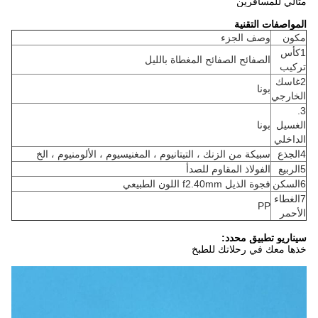
مثالي للمسافرين
المواصفات التقنية
مكون
وصف الجزء
1كأس
الصفائح الصفائح المغطاة بالليل
تركيب
2غاسك
بونا
الخارجي
3.
الغسيل
بونا
الداخلي
4الجذع
سبيكة من الزنك ، التيتانيوم ، المغنيسيوم ، الألومنيوم ، الخ
5الربيع
الفولاذ المقاوم للصدأ
6السكن
فجوة الذيل f2.40mm اللون الطبيعي
7الغطاء
PP
الأحمر
سيناريو تطبيق محدد:
خذها معك في رحلاتك للطبخ