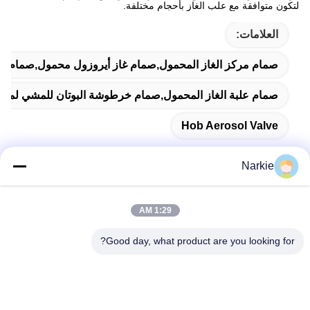
لتكون متوافقة مع علب الغاز بأحجام مختلفة.
العلامات:
صمام مركز الغاز المحمول,صمام غاز أيروزول محمول,صمام الهب
صمام علبة الغاز المحمول,صمام خرطوشة البوتان للمشي لمسا
Hob Aerosol Valve
Narkie
اتصال سريع
1:29 AM
Good day, what product are you looking for?
عنوان
رقم 100 طريق يينغبين، منطقة التنمية الاقتصادية والتكنولوجية،
مدينة كانغتشو، مقاطعة هيبي
هاتف