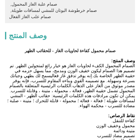
صمام علبة الغاز المحمول
, 
صمام خرطوشة البوتان للمشي لمسافات طويلة
, 
صمام علب الغاز الفعال
وصف المنتج
صمام محمول كفاءة لحاويات الغاز - للحقائب الظهر
وصف المنتج:
الصمام المحمول الكفء لحاويات الغاز هو خيار رائع لمتجولين الظهر. تم
تصميم هذا الصمام ليكون خفيف الوزن ومدمج، مما يسهل حزمه في
حقيبة الظهر الخاصة بك.إنه يوفر تدفق غاز فعاليسمح لك بطهي وجباتك
بسرعة وسهولة. مع تصميمه القوي وبناءه المقاوم للتسرب، فإنه يوفر
مصدر موثوق من الغاز على الذهاب.الكلمات الرئيسية المتعلقة بالصمام
المحمول تشمل حقيبة الظهر، فعالة ، محمولة ، متينة ، وقابلة للتسرب.
يمكن أن تكون مرادفات هذه الكلمات الرئيسية: حقائب الظهر - المشي
لمسافات طويلة ؛ فعالة - فعالة ؛ محمولة - قابلة للتحرك ؛ متينة - صلبة ؛
مضادة للتسرب - محكمة الهواء.
نقاط الرصاص:
كفاءة للتنقل.
محمول وخفيف الوزن
متينة ودائمة
تصميم مضاد للتسرب