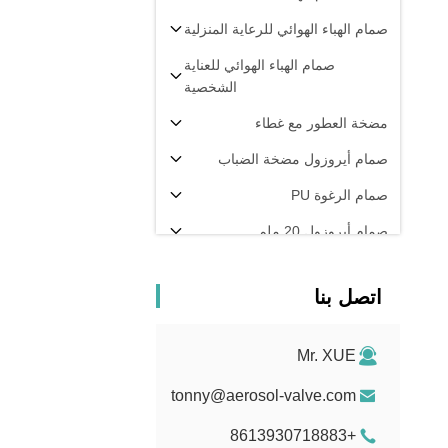
صمام الهباء الهوائي للرعاية المنزلية
صمام الهباء الهوائي للعناية
الشخصية
مضخة العطور مع غطاء
صمام أيروزول مضخة الضباب
صمام الرغوة PU
صمام أيروزول 20 ملم
رشاش الفلفل
اتصل بنا
آلة تعبئة الهباء الجوي
Mr. XUE
tonny@aerosol-valve.com
+8613930718883