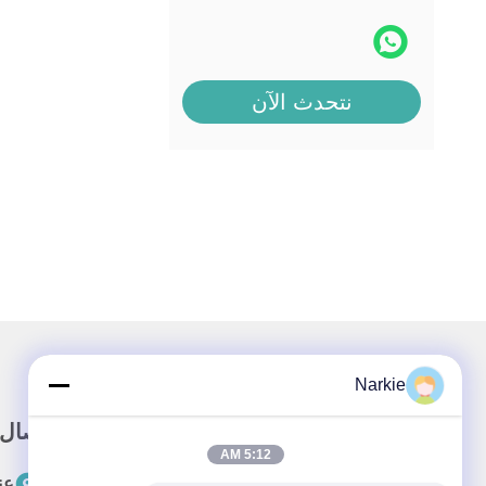
نتحدث الآن
Narkie
رابط سريع
اتصال
5:12 AM
المنزل
عن