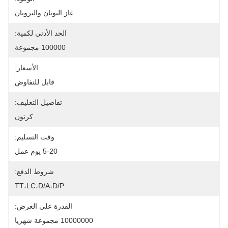
غاز البوتان والبروبان
الحد الأدنى لكمية:
100000 مجموعة
الأسعار:
قابل للتفاوض
تفاصيل التغليف:
كرتون
وقت التسليم:
5-20 يوم عمل
شروط الدفع:
TT،LC،D/A،D/P
القدرة على العرض:
10000000 مجموعة شهريا