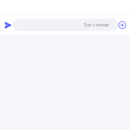
Hob Aerosol Valve
اتصال سريع
عنوان
Photo
رقم 100 طريق يينغبين، منطقة التنمية الاقتصادية والتكنولوجية،
مدينة كانغتشو، مقاطعة هيبي
Video Call
هاتف
Audio Call
+86-139-30718883
بريد إلكتروني
tonny@aerosol-valve.com