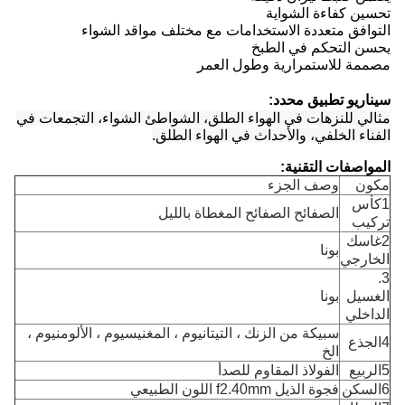
تحسين كفاءة الشواية
التوافق متعددة الاستخدامات مع مختلف مواقد الشواء
يحسن التحكم في الطبخ
مصممة للاستمرارية وطول العمر
سيناريو تطبيق محدد:
مثالي للنزهات في الهواء الطلق، الشواطئ الشواء، التجمعات في
الفناء الخلفي، والأحداث في الهواء الطلق.
المواصفات التقنية:
مكون
وصف الجزء
1كأس
الصفائح الصفائح المغطاة بالليل
تركيب
2غاسك
بونا
الخارجي
3.
الغسيل
بونا
الداخلي
سبيكة من الزنك ، التيتانيوم ، المغنيسيوم ، الألومنيوم ،
4الجذع
الخ
5الربيع
الفولاذ المقاوم للصدأ
6السكن
فجوة الذيل f2.40mm اللون الطبيعي