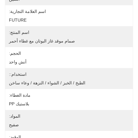
اسم العلامة التجارية:
FUTURE
اسم المنتج:
صمام موقد غاز البوتان مع غطاء أحمر
الحجم:
أنش واحد
استخدام::
الطبخ / الخبز / الشواء / النزهة / وعاء ساخن
مادة الغطاء:
بلاستيك PP
المواد:
صفيح
الوقود: