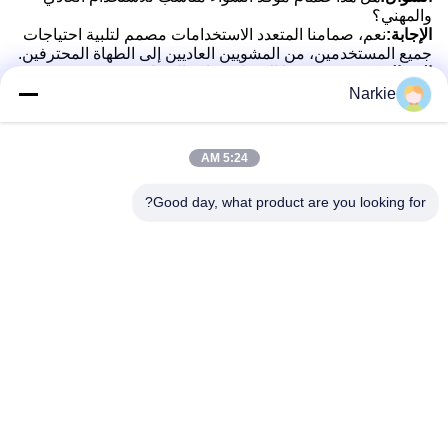
والمهني؟
الإجابة:
نعم، صمامنا المتعدد الاستخدامات مصمم لتلبية احتياجات
جميع المستخدمين، من المشويين العاديين إلى الطهاة المحترفين.
السؤال:
كيف يحسن هذا الصمام كفاءة الشواية؟
الإجابة:
قدرات التحكم الدقيقة للصمام تسمح بتعديل درجة الحرارة
Narkie
بكفاءة، وتحسين عمليات الطهي.
السؤال:
هل يمكن ضبط هذا الصمام بسهولة أثناء الشواء؟
الإجابة:
نعم، الصمام مصمم لتعديل سهل، مما يوفر للمستخدمين
5:24 AM
التحكم السلس في عملية الشواية.
السؤال:
هل هذا الصمام مقاوم للعناصر الخارجية؟
Good day, what product are you looking for?
الإجابة:
نعم، صمامنا بني ليتحمل ظروف الخارج، وضمان أداء
موثوق به في مختلف البيئات.
السؤال:
هل يأتي هذا الصمام مع تعليمات التثبيت؟
الإجابة:
نعم، نحن نقدم تعليمات تثبيت واضحة لضمان إعداد خال
من المتاعب لعملائنا.
العلامات:
صمام مركز الغاز المحمول,صمام غاز أيروزول محمول,صمام الهب
أنواع صمامات الأيروسول متعددة الاستخدامات,أنواع صمامات ال