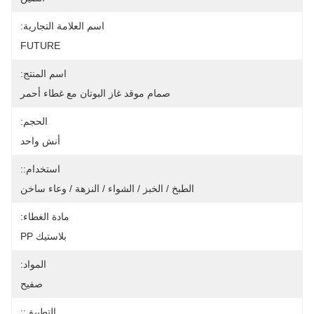
اسم العلامة التجارية:
FUTURE
اسم المنتج:
صمام موقد غاز البوتان مع غطاء أحمر
الحجم:
أنش واحد
استخدام::
الطبخ / الخبز / الشواء / النزهة / وعاء ساخن
مادة الغطاء:
بلاستيك PP
المواد:
صفيح
التطبيق::