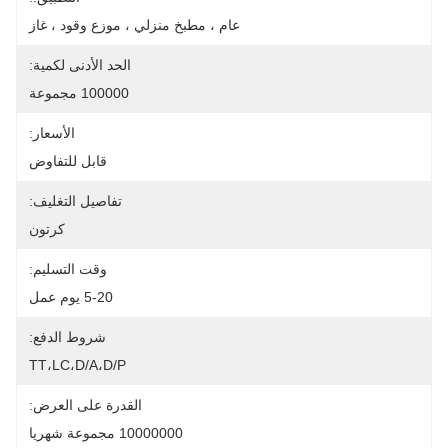
عام ، مطبخ منزلي ، موزع وقود ، غاز
الحد الأدنى لكمية:
100000 مجموعة
الأسعار:
قابل للتفاوض
تفاصيل التغليف:
كرتون
وقت التسليم:
5-20 يوم عمل
شروط الدفع:
TT،LC،D/A،D/P
القدرة على العرض:
10000000 مجموعة شهريا