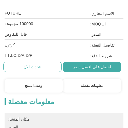
FUTURE
الاسم التجاري:
100000 مجموعة
الـ MOQ:
قابل للتفاوض
السعر:
كرتون
تفاصيل التعبئة:
TT،LC،D/A،D/P
شروط الدفع:
احصل على أفضل سعر
نتحدث الآن
معلومات مفصلة
وصف المنتج
معلومات مفصلة
مكان المنشأ:
الصين