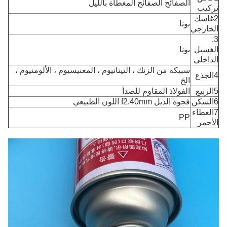
الصفائح الصفائح المغطاة بالليل
تركيب
2غاسك
بونا
الخارجي
3.
الغسيل
بونا
الداخلي
سبيكة من الزنك ، التيتانيوم ، المغنيسيوم ، الألومنيوم ،
4الجذع
الخ
5الربيع
الفولاذ المقاوم للصدأ
6السكن
فجوة الذيل f2.40mm اللون الطبيعي
7الغطاء
PP
الأحمر