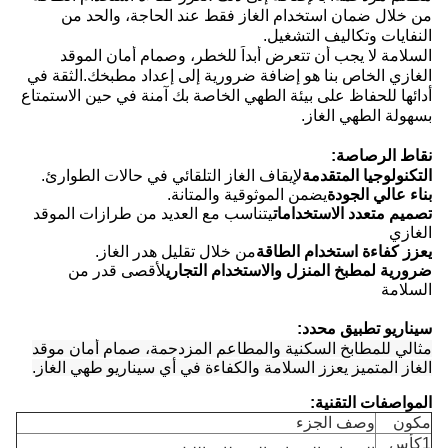
من خلال ضمان استخدام الغاز فقط عند الحاجة، والحد من
النفايات وتكاليف التشغيل.
السلامة لا يجب أن تتعرض أبداً للخطر، وصمام أمان الموقد
الغازي الخاص بنا هو إضافة ضرورية إلى إعداد مطبخك.الثقة في
أدائها للحفاظ على بيئة الطهي الخاصة بك آمنة في حين الاستمتاع
بسهولة الطهي الغاز.
نقاط الرصاصة:
التكنولوجيا المتقدمة
لإيقاف الغاز التلقائي في حالات الطوارئ.
بناء عالي الجودة
يضمن الموثوقية والمتانة.
تصميم متعدد الاستخدامات
يتناسب مع العديد من طرازات الموقد
الغازي
يعزز كفاءة استخدام الطاقة
من خلال تقليل هدر الغاز.
ضرورية لمطبخ المنزل والاستخدام التجاري
لأقصى قدر من
السلامة
سيناريو تطبيق محدد:
مثالي للمطابخ السكنية والمطاعم المزدحمة، صمام أمان موقد
الغاز المتميز يعزز السلامة والكفاءة في أي سيناريو طهي الغاز.
المواصفات التقنية:
مكون
وصف الجزء
1كأس