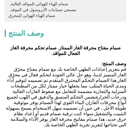
صمام الهباء الهوائي للمواقد العالية
, 
مصنعي صمامات الأيروسول في الموقد
, 
صمام الهباء الهوائي للمحرق
وصف المنتج
صمام مفتاح محرقة الغاز الممتاز. صمام تحكم محرقة الغاز
الفعال للمواقد.
وصف المنتج:
قم بتعزيز إعدادات الطهي الخاصة بك مع صمام مفتاح محرّق
الغاز المتميز لدينا، وهو حل عالي الجودة لتحكم فعال في محرّق
الغاز.هذا الصمام التحكم المحترق المتقدم تم تصميمه لتوفير أداء
ومدى الحياة المثلى، مما يجعلها خيار ممتاز لكل من المطبخات
المنزلية والتجارية مصممة للتعامل مع ضغوط الغازات العالية
ودرجات الحرارةيضمن التحكم المتسق والدقيق في اللهب لجميع
أنواع محرقات الغازإن البناء القوي لهذا الصمام يوفر موثوقية
طويلة الأجل ، في حين أن تصميمه سهل الاستخدام يسمح بسهولة
التثبيت والتشغيل.سواء كنت ترقية صمام قديم أو إعداد نظام
حرق جديد، هذا صمام مفاتيح محرقة الغاز يوفر الأداء والسلامة
التي تحتاجها لتعزيز تجربة الطهي الخاصة بك.