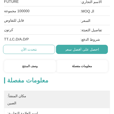
FUTURE
الاسم التجاري:
100000 مجموعة
الـ MOQ:
قابل للتفاوض
السعر:
كرتون
تفاصيل التعبئة:
TT،LC،D/A،D/P
شروط الدفع:
احصل على أفضل سعر
نتحدث الآن
معلومات مفصلة
وصف المنتج
معلومات مفصلة
مكان المنشأ:
الصين
اسم العلامة التجارية: