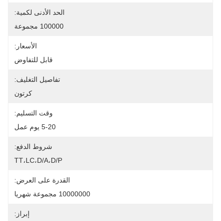
الحد الأدنى لكمية:
100000 مجموعة
الأسعار:
قابل للتفاوض
تفاصيل التغليف:
كرتون
وقت التسليم:
5-20 يوم عمل
شروط الدفع:
TT،LC،D/A،D/P
القدرة على العرض:
10000000 مجموعة شهريا
إبراز: