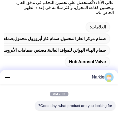
عالي الأداء؟
أ:
ستحصل على تحسين التحكم في تدفق الغاز،
وتحسين كفاءة المحرق، وأكثر سلامة في إعداد الطهي
الخاص بك.
العلامات:
صمام مركز الغاز المحمول,صمام غاز أيروزول محمول,صمام الهب
صمام الهباء الهوائي للمواقد العالية,مصنعي صمامات الأيروسول
Hob Aerosol Valve
Narkie
اتصال سريع
2:35 AM
Good day, what product are you looking for?
عنوان
رقم 100 طريق يينغبين، منطقة التنمية الاقتصادية والتكنولوجية،