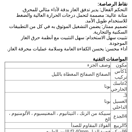
نقاط الرصاصة:
التحكم الفعال: يدير تدفق الغاز بدقة لأداء مثالي للمحرق.
متانة عالية: مصممة لتحمل درجات الحرارة العالية والضغط
للاستخدام طويل الأمد.
تصميم ممتاز: يضمن التشغيل الموثوق به في كل من التطبيقات
السكنية والتجارية.
تثبيت سهل الاستخدام: سهل التثبيت مع أنظمة حرق الغاز
الموجودة.
أداء محسن: يحسن الكفاءة العامة وسلامة عمليات محرقة الغاز.
المواصفات التقنية
مكون
وصف الجزء
1كأس
الصفائح الصفائح المغطاة بالليل
تركيب
2غاسك
بونا
الخارجي
3.
الغسيل
بونا
الداخلي
سبيكة من الزنك ، التيتانيوم ، المغنيسيوم ، الألومنيوم ،
4الجذع
الخ
5الربيع
الفولاذ المقاوم للصدأ
6السكن
فجوة الذيل f2.40mm اللون الطبيعي