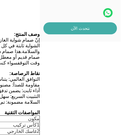
نتحدث الآن
وصف المنتج:
إنّ صمام شواية الغاز
الشواية ثابتة في كل
والسلامة.هذا صمام ش
صمام قديم أو معطل. م
وقت التوقفسواء كنت
نقاط الرصاصة:
التوافق العالمي: يت
مقاومة للصدأ: مصنوع
أداء ثابت: يضمن تدفق
التثبيت السريع: سهل 
السلامة مضمونة: تم بن
المواصفات التقنية
مكون
1كأس تركيب
2غاسك الخارجي