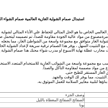
استبدال صمام الشواية الغازية العالمية صمام الشواء الم
 العالمي الخاص بنا هو الحل المثالي للحفاظ على الأداء المثالي لشواي
 مرةمصنوع من مواد عالية الجودة مقاومة للصدأ، تم تصميمه ليتحمل 
واية الغاز متوافق مع مجموعة واسعة من الشواطئ الغاز، مما يجعله خ
ع التثبيت السهل ، يوفر هذا الصمام ترقية سريعة لإعداد الشواية الخا
 محارب عطلة نهاية الاسبوع او مدرب شواء محنك هذا صمام الشواية 
ناسب مع مجموعة واسعة من الشوائب الغازية للاستخدام المتعدد الاستخ
 من مواد مصممة لمقاومة التآكل والصدأ.
 الغاز المستقر للطبخ حتى.
التثبيت، مما يوفر لك الوقت والجهد.
اؤها لتلبية معايير السلامة للعمل الموثوق به.
وصف الجزء
الصفائح الصفائح المغطاة بالليل
بونا