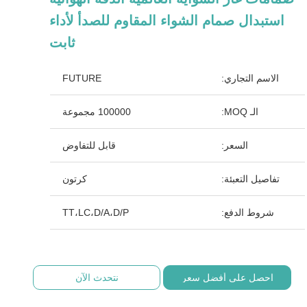
استبدال صمام الشواء المقاوم للصدأ لأداء
ثابت
الاسم التجاري:
FUTURE
الـ MOQ:
100000 مجموعة
السعر:
قابل للتفاوض
تفاصيل التعبئة:
كرتون
شروط الدفع:
TT،LC،D/A،D/P
احصل على أفضل سعر
نتحدث الآن