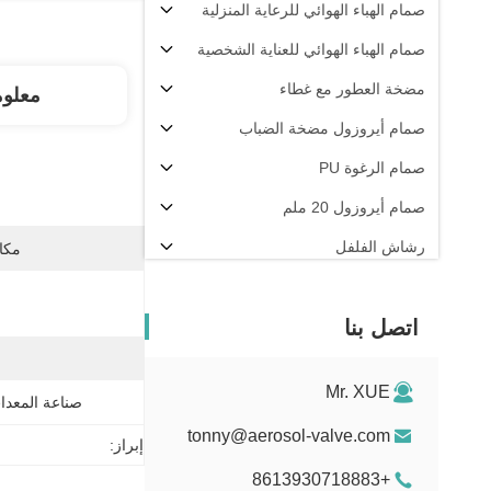
صمام الهباء الهوائي للرعاية المنزلية
صمام الهباء الهوائي للعناية الشخصية
مضخة العطور مع غطاء
معلو
صمام أيروزول مضخة الضباب
صمام الرغوة PU
صمام أيروزول 20 ملم
رشاش الفلفل
مكان
آلة تعبئة الهباء الجوي
اتصل بنا
Mr. XUE
صناعة المعدات
tonny@aerosol-valve.com
إبراز:
+8613930718883