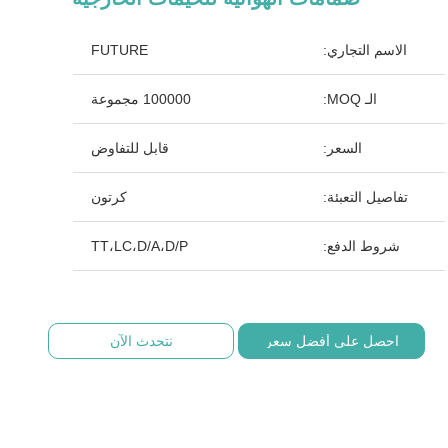
الاسم التجاري:
FUTURE
الـ MOQ:
100000 مجموعة
السعر:
قابل للتفاوض
تفاصيل التعبئة:
كرتون
شروط الدفع:
TT،LC،D/A،D/P
احصل على أفضل سعر
نتحدث الآن