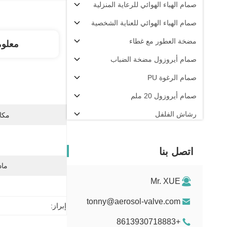
صمام الهباء الهوائي للرعاية المنزلية
صمام الهباء الهوائي للعناية الشخصية
مضخة العطور مع غطاء
معلو
صمام أيروزول مضخة الضباب
صمام الرغوة PU
صمام أيروزول 20 ملم
رشاش الفلفل
مكان
آلة تعبئة الهباء الجوي
اتصل بنا
ماد
Mr. XUE
tonny@aerosol-valve.com
إبراز:
+8613930718883