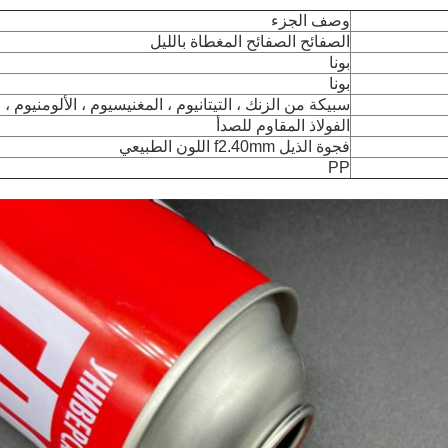
وصف الجزء
الصفائح الصفائح المغطاة بالليل
بونا
بونا
سبيكة من الزنك ، التيتانيوم ، المغنيسيوم ، الألومنيوم ، ا
الفولاذ المقاوم للصدأ
فجوة الذيل f2.40mm اللون الطبيعي
PP