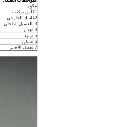
المواصفات التقنية:
مكون
1كأس تركيب
2غاسك الخارجي
3. الغسيل الداخلي
4الجذع
5الربيع
6السكن
7الغطاء الأحمر