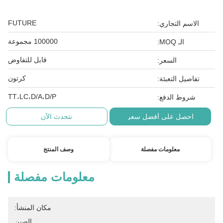
FUTURE
الاسم التجاري:
100000 مجموعة
الـ MOQ:
قابل للتفاوض
السعر:
كرتون
تفاصيل التعبئة:
TT،LC،D/A،D/P
شروط الدفع:
احصل على أفضل سعر
نتحدث الآن
معلومات مفصلة
وصف المنتج
معلومات مفصلة
مكان المنشأ:
الصين