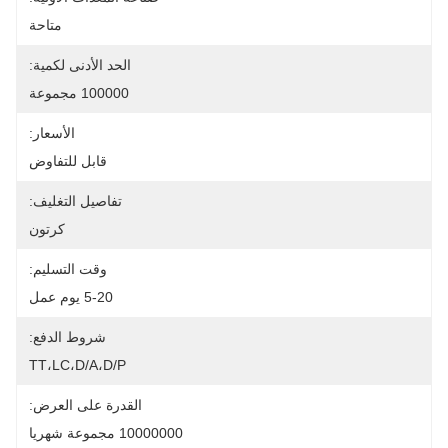
متاحة
الحد الأدنى لكمية:
100000 مجموعة
الأسعار:
قابل للتفاوض
تفاصيل التغليف:
كرتون
وقت التسليم:
5-20 يوم عمل
شروط الدفع:
TT،LC،D/A،D/P
القدرة على العرض:
10000000 مجموعة شهريا