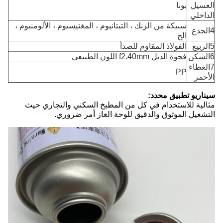
الغسيل
بونا
الداخلي
سبيكة من الزنك ، التيتانيوم ، المغنيسيوم ، الألومنيوم ،
4الجذع
الخ
5الربيع
الفولاذ المقاوم للصدأ
6السكن
فجوة الذيل f2.40mm اللون الطبيعي
7الغطاء
PP
الأحمر
سيناريو تطبيق محدد:
مثالية للاستخدام في كل من المطبخ السكني والتجاري حيث
التشغيل الموثوق والدقيق للوحة الغاز أمر ضروري.