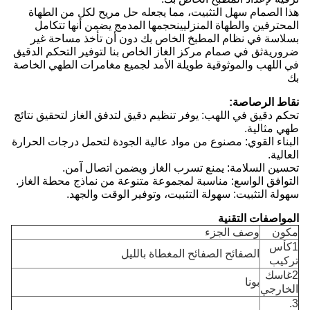
هذا الصمام سهل التثبيت، مما يجعله حل مريح لكل من الطهاة
المحترفين والطهاة المنزليينحجمها المدمج يضمن أنها تتكامل
بسلاسة في نظام المطبخ الخاص بك دون أن تأخذ مساحة غير
ضروريةثق في صمام مركز الغاز الخاص بنا لتوفير التحكم الدقيق
في اللهب والموثوقية طويلة الأمد لجميع مغامرات الطهي الخاصة
بك
نقاط الرصاصة:
تحكم دقيق في اللهب: يوفر تنظيم دقيق لتدفق الغاز لتحقيق نتائج
طهي مثالية.
البناء القوي: مصنوع من مواد عالية الجودة لتحمل درجات الحرارة
العالية.
تحسين السلامة: يمنع تسرب الغاز ويضمن اتصال آمن.
التوافق الواسع: مناسبة لمجموعة متنوعة من نماذج محطة الغاز.
سهولة التثبيت: سهولة التثبيت، وتوفير الوقت والجهد.
المواصفات التقنية
مكون
وصف الجزء
1كأس
الصفائح الصفائح المغطاة بالليل
تركيب
2غاسك
بونا
الخارجي
3.