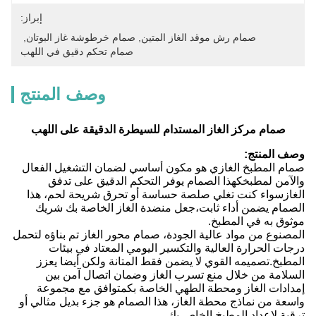
إبراز:
صمام رش موقد الغاز المتين
, 
صمام خرطوشة غاز البوتان
, 
صمام تحكم دقيق في اللهب
وصف المنتج
صمام مركز الغاز المستدام للسيطرة الدقيقة على اللهب
وصف المنتج:
صمام المطبخ الغازي هو مكون أساسي لضمان التشغيل الفعال
والآمن لمطبخكهذا الصمام يوفر التحكم الدقيق على تدفق
الغازسواء كنت تغلي صلصة حساسة أو تحرق شريحة لحم، هذا
الصمام يضمن أداء ثابت،جعل منضدة الغاز الخاصة بك شريك
موثوق به في المطبخ.
المصنوع من مواد عالية الجودة، صمام محور الغاز تم بناؤه لتحمل
درجات الحرارة العالية والتكسير اليومي المعتاد في بيئات
المطبخ.تصميمه القوي لا يضمن فقط المتانة ولكن أيضا يعزز
السلامة من خلال منع تسرب الغاز وضمان اتصال آمن بين
إمدادات الغاز ومحطة الطهي الخاصة بكمتوافق مع مجموعة
واسعة من نماذج محطة الغاز، هذا الصمام هو جزء بديل مثالي أو
ترقية لإعداد المطبخ الخاص بك.