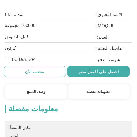
FUTURE
الاسم التجاري:
100000 مجموعة
الـ MOQ:
قابل للتفاوض
السعر:
كرتون
تفاصيل التعبئة:
TT،LC،D/A،D/P
شروط الدفع:
احصل على أفضل سعر
نتحدث الآن
معلومات مفصلة
وصف المنتج
معلومات مفصلة
مكان المنشأ:
الصين