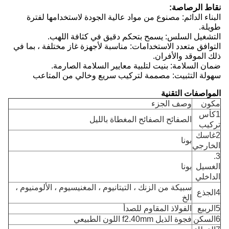
نقاط الرصاصة:
البناء الدائم: مصنوع من مواد عالية الجودة لاستخدامها لفترة
طويلة.
التشغيل السلس: يسمح بتحكم دقيق في كثافة اللهب.
التوافق متعدد الاستخدامات: مناسبة لأجهزة غاز مختلفة ، بما في
ذلك الموقد والأفران.
ضمان السلامة: بنيت لتلبية معايير السلامة الصارمة.
سهولة التثبيت: مصممة لتركيب سريع وخالي من المتاعب
المواصفات التقنية
مكون
وصف الجزء
1كأس
الصفائح الصفائح المغطاة بالليل
تركيب
2غاسك
بونا
الخارجي
3.
الغسيل
بونا
الداخلي
سبيكة من الزنك ، التيتانيوم ، المغنيسيوم ، الألومنيوم ،
4الجذع
الخ
5الربيع
الفولاذ المقاوم للصدأ
6السكن
فجوة الذيل f2.40mm اللون الطبيعي