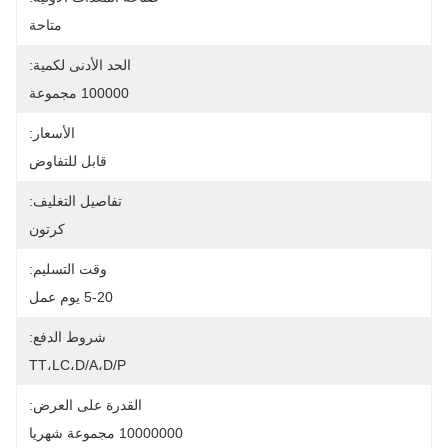
متاحة
الحد الأدنى لكمية:
100000 مجموعة
الأسعار:
قابل للتفاوض
تفاصيل التغليف:
كرتون
وقت التسليم:
5-20 يوم عمل
شروط الدفع:
TT،LC،D/A،D/P
القدرة على العرض:
10000000 مجموعة شهريا