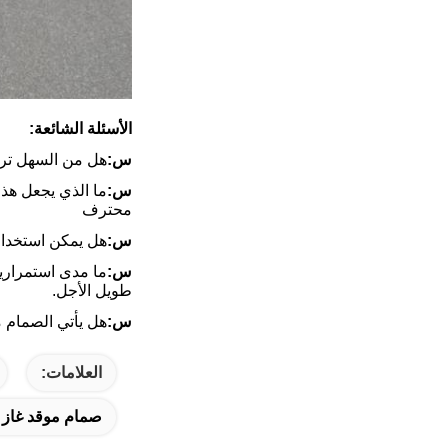
الأسئلة الشائعة:
س:
هل من السهل ترك
س:
ما الذي يجعل هذا
محترف
س:
هل يمكن استخدام
س:
ما مدى استمراري
طويل الأجل.
س:
هل يأتي الصمام م
العلامات:
صمام موقد غاز 