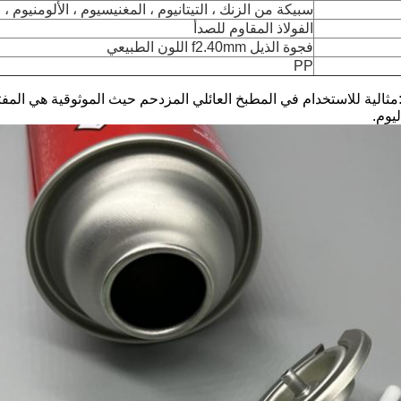
سبيكة من الزنك ، التيتانيوم ، المغنيسيوم ، الألومنيوم ، ا
الفولاذ المقاوم للصدأ
فجوة الذيل f2.40mm اللون الطبيعي
PP
مثالية للاستخدام في المطبخ العائلي المزدحم حيث الموثوقية هي المفت
يوم.