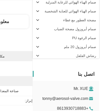
صمام الهباء الهوائي للرعاية المنزلية
صمام الهباء الهوائي للعناية الشخصية
مضخة العطور مع غطاء
معلو
صمام أيروزول مضخة الضباب
صمام الرغوة PU
صمام أيروزول 20 ملم
رشاش الفلفل
مكان
آلة تعبئة الهباء الجوي
اتصل بنا
Mr. XUE
صناعة المعدات
tonny@aerosol-valve.com
إبراز:
+8613930718883