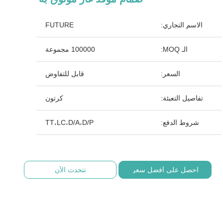
الاسم التجاري:
FUTURE
الـ MOQ:
100000 مجموعة
السعر:
قابل للتفاوض
تفاصيل التعبئة:
كرتون
شروط الدفع:
TT،LC،D/A،D/P
احصل على أفضل سعر
نتحدث الآن