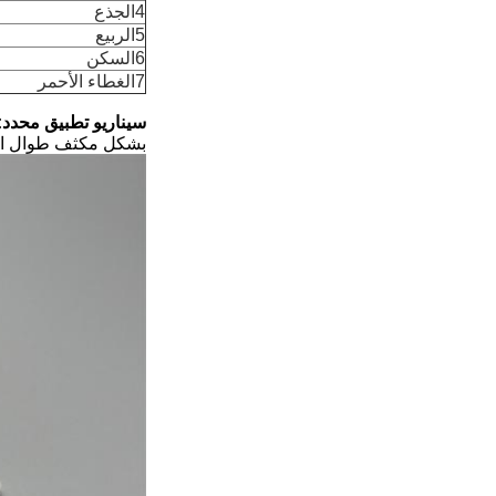
4الجذع
5الربيع
6السكن
7الغطاء الأحمر
سيناريو تطبيق محدد:
بشكل مكثف طوال ال