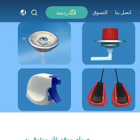
اتصل بنا
التسوق
دردشة
صمام موقد غاز موثوق به ‭‭‭‬‬‬‬‬‬‬‬‬‬‬‬‬‬‬‬‬‬‬‬‬‬‬‬‬‬‬‬‬‬‬‬‬‬‬‬‬‬‬‬‬‬‬‬‬‬‬‬‬‬‬‬‬‬‬‬‬‬‬‬‬‬‬‬‬‬‬‬‬‬‬‬‬‬‬‬‬‬‬‬‬‬‬‬‬‬‬‬‬‬‬‬‬‬‬‬‬‬‬‬‬‬‬‬‬‬‬‬‬‬‬‬‬‬‬‬‬‬‬‬‬‬‬‬‬‬‬‬‬‬‬‬‬‬‬‬‬‬‬‬‬‬‬‬‬‬‬‬‬‬‬‬‬‬‬‬‬‬‬‬‬‬‬‬‬‬‬‬‬‬‬‬‬‬‬‬‬‬‬‬‬‬‬‬‬‬‬‬‬‬‬‬‬‬‬‬‬‬‬‬‬‬‬‬‬‬‬‬‬‬‬‬‬‬‬‬‬‬‬‬‬‬‬‬‬‬‬‬‬‬‬‬‬‬‬‬‬‬‬‬‬‬