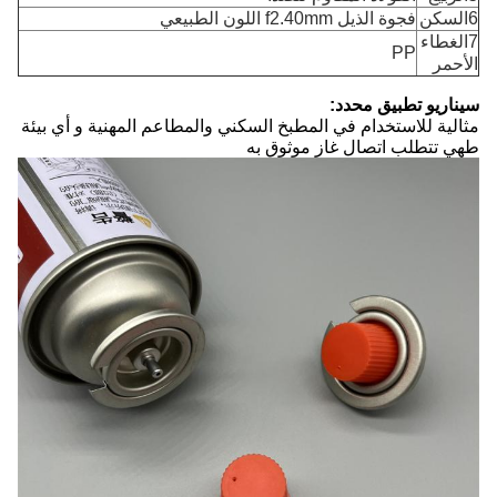
6السكن
فجوة الذيل f2.40mm اللون الطبيعي
7الغطاء
PP
الأحمر
سيناريو تطبيق محدد:
مثالية للاستخدام في المطبخ السكني والمطاعم المهنية و أي بيئة
طهي تتطلب اتصال غاز موثوق به