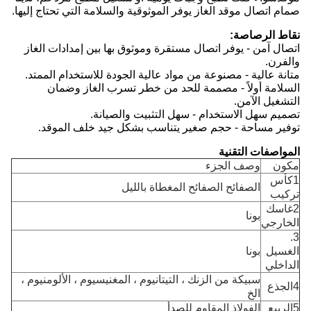
صمام اتصال موقد الغاز يوفر الموثوقية والسلامة التي تحتاج إليها.
نقاط الرصاصة:
اتصال آمن - يوفر اتصال مستقرة وموثوق بها بين إمدادات الغاز
والفرن.
متانة عالية - مصنوعة من مواد عالية الجودة للاستخدام الممتد.
السلامة أولاً - مصممة للحد من خطر تسرب الغاز وضمان
التشغيل الآمن.
تصميم سهل الاستخدام - سهل التثبيت والصيانة.
توفير مساحة - حجم صغير يتناسب بشكل جيد خلف الموقد.
المواصفات التقنية
مكون
وصف الجزء
1كأس
الصفائح الصفائح المغطاة بالليل
تركيب
2غاسك
بونا
الخارجي
3.
الغسيل
بونا
الداخلي
سبيكة من الزنك ، التيتانيوم ، المغنيسيوم ، الألومنيوم ،
4الجذع
الخ
5الربيع
الفولاذ المقاوم للصدأ