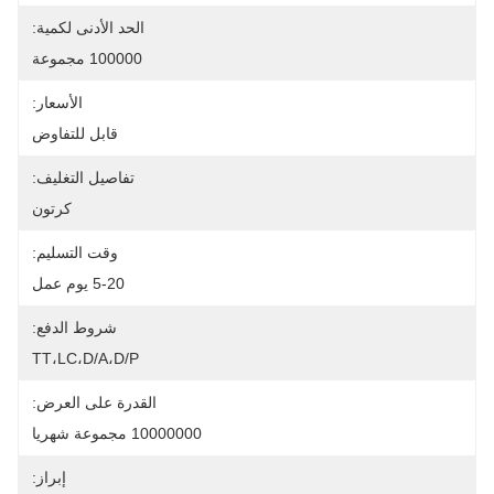
الحد الأدنى لكمية:
100000 مجموعة
الأسعار:
قابل للتفاوض
تفاصيل التغليف:
كرتون
وقت التسليم:
5-20 يوم عمل
شروط الدفع:
TT،LC،D/A،D/P
القدرة على العرض:
10000000 مجموعة شهريا
إبراز: