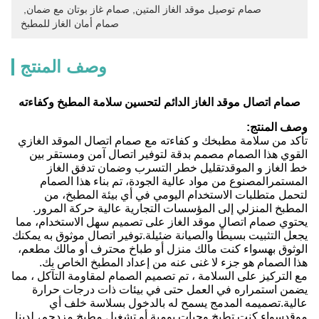
صمام توصيل موقد الغاز المتين
, 
صمام غاز بوتان مع ضمان
, 
صمام أمان الغاز للمطبخ
وصف المنتج
صمام اتصال موقد الغاز الدائم لتحسين سلامة المطبخ وكفاءته
وصف المنتج:
تأكد من سلامة مطبخك و كفاءته مع صمام اتصال الموقد الغازي
القوي هذا الصمام مصمم بدقة لتوفير اتصال آمن ومستقر بين
خط الغاز و الموقدتقليل خطر التسرب وضمان تدفق الغاز
المستمرالمصنوع من مواد عالية الجودة، تم بناء هذا الصمام
لتحمل متطلبات الاستخدام اليومي في أي بيئة المطبخ، من
المطبخ المنزلي إلى المؤسسات التجارية عالية حركة المرور.
يحتوي صمام اتصال موقد الغاز على تصميم سهل الاستخدام، مما
يجعل التثبيت بسيطًا والصيانة ضئيلة.توفير اتصال موثوق به يمكنك
الوثوق بهسواء كنت مالك منزل أو طباخ محترف أو مالك مطعم،
هذا الصمام هو جزء لا غنى عنه من إعداد المطبخ الخاص بك.
مع التركيز على السلامة ، تم تصميم الصمام لمقاومة التآكل ، مما
يضمن استمراره في العمل حتى في بيئات ذات درجات حرارة
عالية.تصميمه المدمج يسمح له بالدخول بسلاسة خلف أي
موقدسواء كنت تطبخ وجبات يومية أو تشغيل مطبخ مزدحم، لدينا