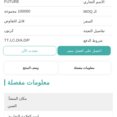
FUTURE
الاسم التجاري:
100000 مجموعة
الـ MOQ:
قابل للتفاوض
السعر:
كرتون
تفاصيل التعبئة:
TT،LC،D/A،D/P
شروط الدفع:
احصل على أفضل سعر
نتحدث الآن
معلومات مفصلة
وصف المنتج
معلومات مفصلة
مكان المنشأ:
الصين
اسم العلامة التجارية: