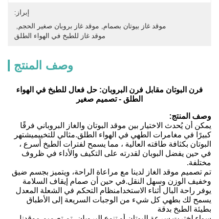
إبراز:
موقد غاز بيوتان بصمام
, 
موقد غاز بروبان صغير الحجم
, 
موقد غاز للطبخ في الهواء الطلق
وصف المنتج
فرن البوتان مقابل فرن البروبان: حل فعال للطبخ في الهواء
الطلق - تصميم صغير
وصف المنتج:
يمكن أن يُحدث الاختيار بين موقد البوتان والغاز البروباني فرقًا
كبيرًا في مغامرات الطهي في الهواء الطلق.مثالي للتخييميشتهر
البوتان بكثافة طاقته العالية ، مما يسمح لفترات الطبخ أسرع ،
في حين يفضل البوبان لقدرته على التكيف والأداء في ظروف
مختلفة.
تم تصميم موقد الغاز لدينا مع مراعاة الراحة، ويتميز بجسم ضيق
وخفيف الوزن وسهل النقل.في حين أن صمام إيقاف السلامة
يوفر راحة البال أثناء الاستخدامنظام التحكم في الشعلة المعدل
يسمح لك بطهي كل شيء من الوجبات السريعة إلى الأطباق
بطيئة الطبخ بدقة
سواء اخترت سرعة البوتان أو تنوع البروبان، تم تصميم موقدنا