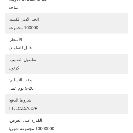
متاحة
الحد الأدنى لكمية:
100000 مجموعة
الأسعار:
قابل للتفاوض
تفاصيل التغليف:
كرتون
وقت التسليم:
5-20 يوم عمل
شروط الدفع:
TT،LC،D/A،D/P
القدرة على العرض:
10000000 مجموعة شهريا