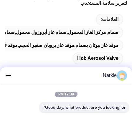
لتعزيز سلامة المستخدم.
العلامات:
صمام مركز الغاز المحمول,صمام غاز أيروزول محمول,صمام الهب
موقد غاز بيوتان بصمام,موقد غاز بروبان صغير الحجم,موقد غاز 
Hob Aerosol Valve
Narkie
اتصال سريع
12:39 PM
Good day, what product are you looking for?
عنوان
رقم 100 طريق يينغبين، منطقة التنمية الاقتصادية والتكنولوجية،
مدينة كانغتشو، مقاطعة هيبي