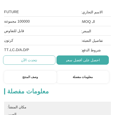
FUTURE
الاسم التجاري:
100000 مجموعة
الـ MOQ:
قابل للتفاوض
السعر:
كرتون
تفاصيل التعبئة:
TT،LC،D/A،D/P
شروط الدفع:
احصل على أفضل سعر
نتحدث الآن
معلومات مفصلة
وصف المنتج
معلومات مفصلة
مكان المنشأ:
الصين