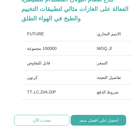
الفعالة على الغازات مثالي لتطبيقات التخييم
والطبخ في الهواء الطلق
الاسم التجاري:
FUTURE
الـ MOQ:
100000 مجموعة
السعر:
قابل للتفاوض
تفاصيل التعبئة:
كرتون
شروط الدفع:
TT،LC،D/A،D/P
احصل على أفضل سعر
نتحدث الآن