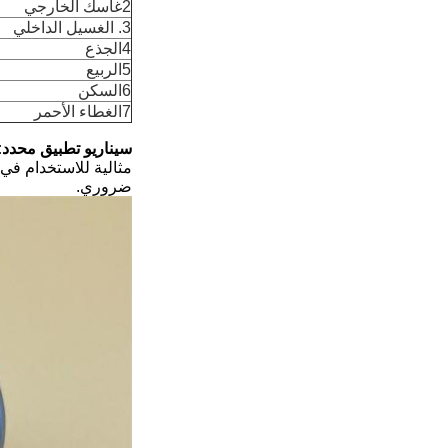
2غاسك الخارجي
3. الغسيل الداخلي
4الجذع
5الربيع
6السكن
7الغطاء الأحمر
سيناريو تطبيق محدد:
مثالية للاستخدام في 
ضروري.