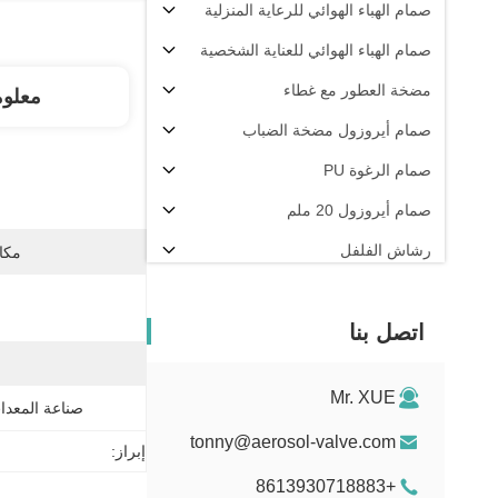
صمام الهباء الهوائي للرعاية المنزلية
صمام الهباء الهوائي للعناية الشخصية
مضخة العطور مع غطاء
معلو
صمام أيروزول مضخة الضباب
صمام الرغوة PU
صمام أيروزول 20 ملم
رشاش الفلفل
مكان
آلة تعبئة الهباء الجوي
اتصل بنا
Mr. XUE
صناعة المعدات
tonny@aerosol-valve.com
إبراز:
+8613930718883