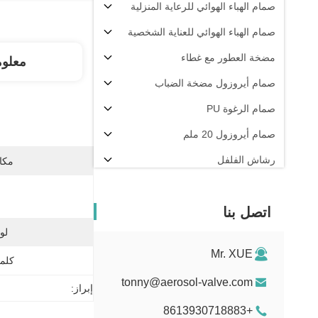
صمام الهباء الهوائي للرعاية المنزلية
صمام الهباء الهوائي للعناية الشخصية
مضخة العطور مع غطاء
معلو
صمام أيروزول مضخة الضباب
صمام الرغوة PU
صمام أيروزول 20 ملم
رشاش الفلفل
مكان
آلة تعبئة الهباء الجوي
اتصل بنا
لو
Mr. XUE
كلمة
tonny@aerosol-valve.com
إبراز:
+8613930718883