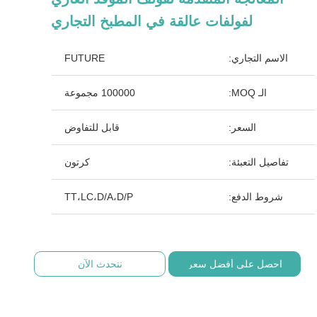
لفولفات عالقة في المطبخ التجاري
الاسم التجاري:
FUTURE
الـ MOQ:
100000 مجموعة
السعر:
قابل للتفاوض
تفاصيل التعبئة:
كرتون
شروط الدفع:
TT،LC،D/A،D/P
احصل على أفضل سعر
نتحدث الآن