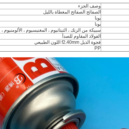
وصف الجزء
الصفائح الصفائح المغطاة بالليل
بونا
بونا
سبيكة من الزنك ، التيتانيوم ، المغنيسيوم ، الألومنيوم ، ا
الفولاذ المقاوم للصدأ
فجوة الذيل f2.40mm اللون الطبيعي
PP