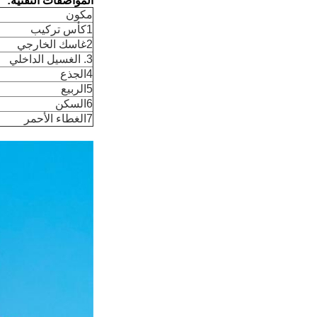
المواصفات التقنية:
مكون
1كأس تركيب
2غاسك الخارجي
3. الغسيل الداخلي
4الجذع
5الربيع
6السكن
7الغطاء الأحمر