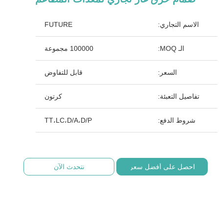
الاسم التجاري:
FUTURE
الـ MOQ:
100000 مجموعة
السعر:
قابل للتفاوض
تفاصيل التعبئة:
كرتون
شروط الدفع:
TT،LC،D/A،D/P
احصل على أفضل سعر
نتحدث الآن