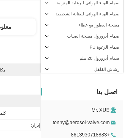
صمام الهباء الهوائي للرعاية المنزلية
صمام الهباء الهوائي للعناية الشخصية
مضخة العطور مع غطاء
معلو
صمام أيروزول مضخة الضباب
صمام الرغوة PU
صمام أيروزول 20 ملم
رشاش الفلفل
مكان
آلة تعبئة الهباء الجوي
اتصل بنا
Mr. XUE
كلمة
tonny@aerosol-valve.com
إبراز:
+8613930718883