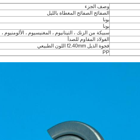
وصف الجزء
الصفائح الصفائح المغطاة بالليل
بونا
بونا
سبيكة من الزنك ، التيتانيوم ، المغنيسيوم ، الألومنيوم ، ا
الفولاذ المقاوم للصدأ
فجوة الذيل f2.40mm اللون الطبيعي
PP