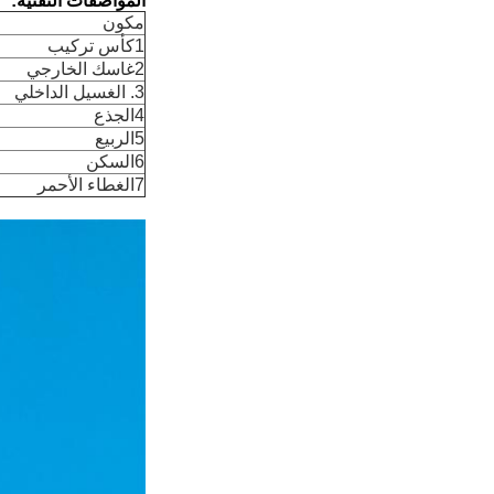
المواصفات التقنية:
مكون
1كأس تركيب
2غاسك الخارجي
3. الغسيل الداخلي
4الجذع
5الربيع
6السكن
7الغطاء الأحمر