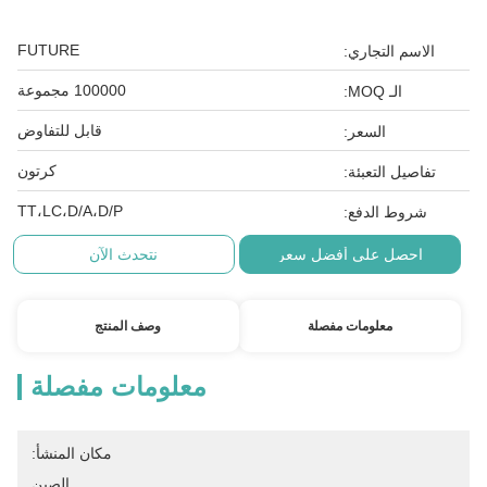
FUTURE
الاسم التجاري:
100000 مجموعة
الـ MOQ:
قابل للتفاوض
السعر:
كرتون
تفاصيل التعبئة:
TT،LC،D/A،D/P
شروط الدفع:
احصل على أفضل سعر
نتحدث الآن
معلومات مفصلة
وصف المنتج
معلومات مفصلة
مكان المنشأ:
الصين