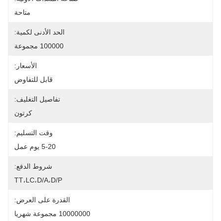
متاحة
الحد الأدنى لكمية:
100000 مجموعة
الأسعار:
قابل للتفاوض
تفاصيل التغليف:
كرتون
وقت التسليم:
5-20 يوم عمل
شروط الدفع:
TT،LC،D/A،D/P
القدرة على العرض:
10000000 مجموعة شهريا