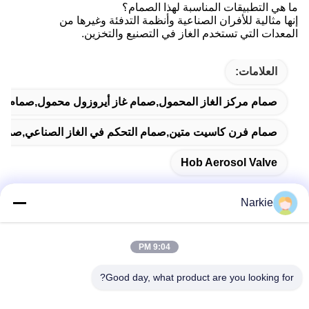
ما هي التطبيقات المناسبة لهذا الصمام؟
إنها مثالية للأفران الصناعية وأنظمة التدفئة وغيرها من
المعدات التي تستخدم الغاز في التصنيع والتخزين.
العلامات:
صمام مركز الغاز المحمول,صمام غاز أيروزول محمول,صمام الهب
صمام فرن كاسيت متين,صمام التحكم في الغاز الصناعي,صمام
Hob Aerosol Valve
Narkie
اتصال سريع
9:04 PM
Good day, what product are you looking for?
عنوان
رقم 100 طريق يينغبين، منطقة التنمية الاقتصادية والتكنولوجية،