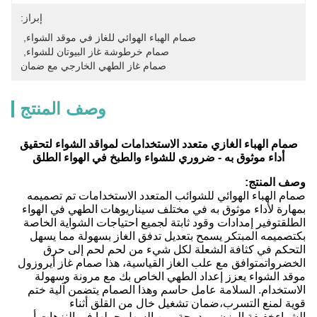
إبراز:
صمام الهباء الهوائي للغاز في موقد الشواء
, 
صمام خرطوشة غاز البيوتان للشواء
, 
صمام غاز الطهي الخارجي مع ضمان
وصف المنتج
صمام الهباء الغازي متعدد الاستخدامات لمواقد الشواء لتحقيق
أداء موثوق به - ضروري للشواء والطبخ في الهواء الطلق
وصف المنتج:
صمام الهباء الهوائي للشوائب المتعدد الاستخدامات تم تصميمه
بمهارة لأداء موثوق به في مختلف سيناريوهات الطهي في الهواء
الطلقتوفير إمدادات وقود ثابتة لجميع احتياجات الشواية الخاصة
بكتصميمه المبتكر يسمح بتعديل تدفق الغاز بسهولة مما يسهل
التحكم في كثافة الشعلة لكل شيء من لحم لحم إلى حرق
الخضرواتمتوافق مع علب الغاز القياسية، هذا صمام غاز أيروزول
موقد الشواء يعزز إعداد الطهي الخاص بك مع مرونة وسهولة
الاستخدام. السلامة عامل حاسم وهذا الصمام يتضمن آلية ختم
قوية لمنع التسرب،ضمان تشغيل خال من القلق أثناء
الشواءخفيفة الوزن ومدمجة، من السهل حملها في النزهات أو