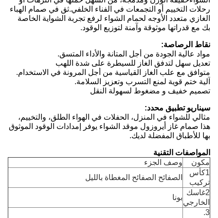
رحلات التخييم أو التجمعات في الفناء الخلفي.ثق في صمام الهباء
الغازي متعدد الأوجه لحمام الشواء لرفع تجربة الشواية الخاصة
بك مع قدراتها موثوقة وآمنة لتوزيع الوقود.
نقاط الرصاصة:
مواد عالية الجودة من أجل المتانة والأداء المتسق.
تعديل سهل لتدفق الغاز للسيطرة على شدة اللهب
متوافق مع علب الغاز القياسية من أجل المرونة في الاستخدام.
آلية ختم قوية لمنع التسرب وتعزيز السلامة.
تصميم خفيف و مضغوط لسهولة النقل
سيناريو تطبيق محدد:
مثالي للشواء في المنزل، الحفلات في الهواء الطلق، والتخييم،
هذا صمام غاز أيروزول موقد الشواء يوفر إمدادات الوقود الموثوق
بها للأطباق المفضلة لديك.
المواصفات التقنية
مكون
وصف الجزء
1كأس
الصفائح الصفائح المغطاة بالليل
تركيب
2غاسك
بونا
الخارجي
3.