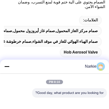
الصمام يحتوي على آلية ختم قوية لمنع التسرب، وضمان
الشواء الآمن.
العلامات:
صمام مركز الغاز المحمول,صمام غاز أيروزول محمول,صمام الهب
صمام الهباء الهوائي للغاز في موقد الشواء,صمام خرطوشة غاز
Hob Aerosol Valve
Narkie
اتصال سريع
8:10 PM
Good day, what product are you looking for?
عنوان
رقم 100 طريق يينغبين، منطقة التنمية الاقتصادية والتكنولوجية،
مدينة كانغتشو، مقاطعة هيبي