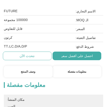
FUTURE
الاسم التجاري:
100000 مجموعة
الـ MOQ:
قابل للتفاوض
السعر:
كرتون
تفاصيل التعبئة:
TT،LC،D/A،D/P
شروط الدفع:
احصل على أفضل سعر
نتحدث الآن
معلومات مفصلة
وصف المنتج
معلومات مفصلة
مكان المنشأ:
الصين