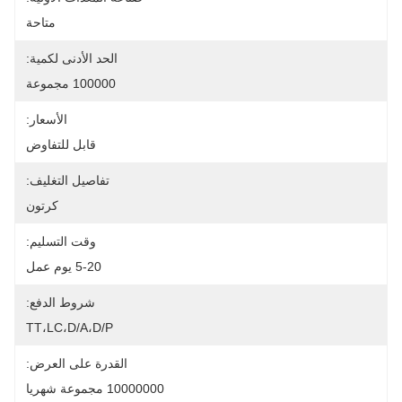
متاحة
الحد الأدنى لكمية:
100000 مجموعة
الأسعار:
قابل للتفاوض
تفاصيل التغليف:
كرتون
وقت التسليم:
5-20 يوم عمل
شروط الدفع:
TT،LC،D/A،D/P
القدرة على العرض:
10000000 مجموعة شهريا