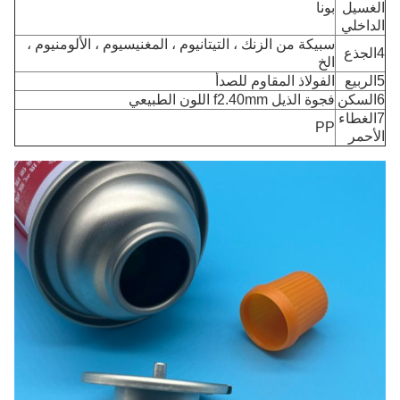
الغسيل
بونا
الداخلي
سبيكة من الزنك ، التيتانيوم ، المغنيسيوم ، الألومنيوم ،
4الجذع
الخ
5الربيع
الفولاذ المقاوم للصدأ
6السكن
فجوة الذيل f2.40mm اللون الطبيعي
7الغطاء
PP
الأحمر