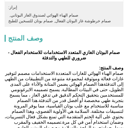
إبراز:
صمام الهباء الهوائي لصندوق الغاز البوتاني
, 
صمام خرطوشة غاز البوتان الفعال
, 
صمام بوتان للتسخين للطبخ
وصف المنتج
صمام البوتان الغازي المتعدد الاستخدامات للاستخدام الفعال -
ضروري للطهي والتدفئة
وصف المنتج:
صمام الهباء الهوائي للغازات المتعددة الاستخدامات مصمم لتوفير
غازات فعالة وموثوقة لمجموعة متنوعة من التطبيقات من الطهي
إلى التدفئةهذا الصمام الهوائي يضمن المتانة والأداء على المدى
الطويل، حتى في البيئات المطالبة. يسمح تصميمه الايرغونومي
للمستخدمين بتحقيق التحكم الدقيق في تدفق الغاز ، مما يسمح
بتجربة طهي مخصصة أو أفضل قدر من التدفئة.هذا الصمام
مناسبة للاستخدام مع علب بوتان القياسية، مما يوفر المرونة
لتنسيقات مختلفة. السلامة هي الأولوية القصوى، وهذا الصمام
يحتوي على آلية الختم المتقدمة التي تمنع بشكل فعال التسريبات،
وضمان استخدام آمن في كل مرة.تصميمه الخفيف والمقرب
يسهل حملهتجربة الراحة والسلامة مع صمام البوتين الغازي