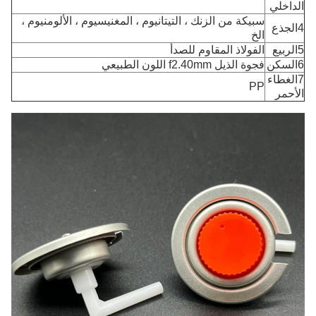
الداخلي
سبيكة من الزنك ، التيتانيوم ، المغنيسيوم ، الألومنيوم ،
4الجذع
الخ
5الربيع
الفولاذ المقاوم للصدأ
6السكن
فجوة الذيل f2.40mm اللون الطبيعي
7الغطاء
PP
الأحمر