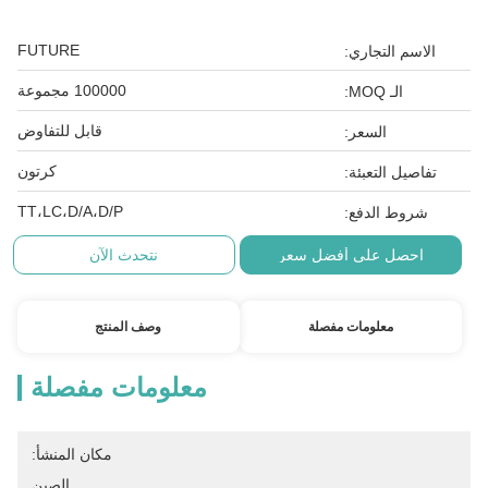
FUTURE
الاسم التجاري:
100000 مجموعة
الـ MOQ:
قابل للتفاوض
السعر:
كرتون
تفاصيل التعبئة:
TT،LC،D/A،D/P
شروط الدفع:
احصل على أفضل سعر
نتحدث الآن
معلومات مفصلة
وصف المنتج
معلومات مفصلة
مكان المنشأ:
الصين