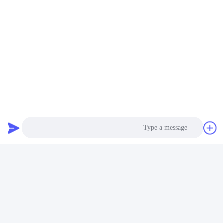
العلامات:
صمام مركز الغاز المحمول,صمام غاز أيروزول محمول,صمام الهب
صمام الهباء الهوائي لصندوق الغاز البوتاني,صمام خرطوشة غاز 
Hob Aerosol Valve
اتصال سريع
عنوان
Photo
رقم 100 طريق يينغبين، منطقة التنمية الاقتصادية والتكنولوجية،
مدينة كانغتشو، مقاطعة هيبي
Video Call
هاتف