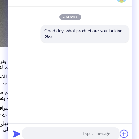
6:07 AM
Good day, what product are you looking 
for?
الأسئلة الشائعة:
ما نوع الغاز الذي يف
هذا الصمام مصمم لتوز
هل الصمام متين للاس
نعم، فهي تمتلك بنية
هل يمكنني التحكم في
بالتأكيد، إنه يسمح ب
هل هذا الصمام متواف
أجل، إنه متوافق مع م
ما مدى أمان تشغيل ص
يحتوي الصمام على آل