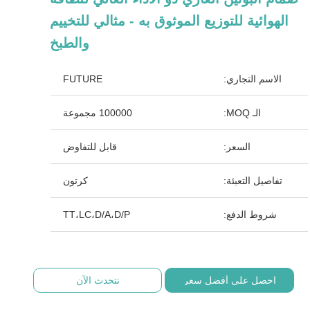
الهوائية للتوزيع الموثوق به - مثالي للتخييم
والطبخ
الاسم التجاري:
FUTURE
الـ MOQ:
100000 مجموعة
السعر:
قابل للتفاوض
تفاصيل التعبئة:
كرتون
شروط الدفع:
TT،LC،D/A،D/P
احصل على أفضل سعر
نتحدث الآن