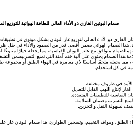
صمام البوتين الغازي ذو الأداء العالي للطاقة الهوائية للتوزيع الم
ن الغازي ذو الأداء العالي لتوزيع غاز البوتان بشكل موثوق في تطبيقات
ة، هذا الصمام الهوائي يضمن أقصى قدر من الصمود والأداء في ظل ظ
اتهمالصمام متوافق مع علب البوتان القياسية، مما يجعله خيارًا متنوعًا
مة،هذا الصمام يحتوي على آلية ختم آمنة التي تمنع التسربيضمن التشغي
 مما يجعله ملحقًا أساسيًا لأي مغامرة في الهواء الطلق أو مجموعة طو
مة في كل استخدام.
ل الأمد في ظروف مختلفة
غاز لإنتاج اللهب القابل للتعديل
ن القياسية للتطبيقات المتعددة.
نة لمنع التسرب وضمان السلامة.
فيف لسهولة النقل والتخزين.
ء الطلق، ومواقد التخييم، وتسخين الطوارئ، هذا صمام البوتان غاز علب