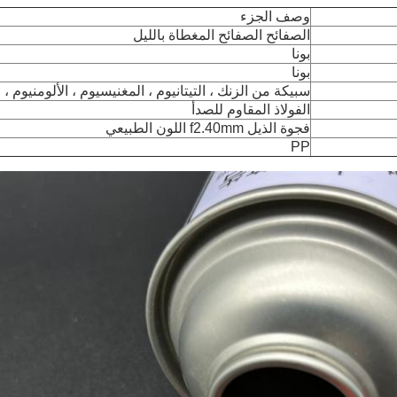
وصف الجزء
الصفائح الصفائح المغطاة بالليل
بونا
بونا
سبيكة من الزنك ، التيتانيوم ، المغنيسيوم ، الألومنيوم ، ا
الفولاذ المقاوم للصدأ
فجوة الذيل f2.40mm اللون الطبيعي
PP