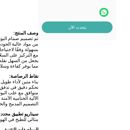
نتحدث الآن
وصف المنتج:
تم تصميم صمام البوتا
من مواد عالية الجود
بسهولة وفقًا لاحتياج
مع التركيز على السلا
يجعل من السهل نقله ،
مما يوفر كفاءة وسلا
نقاط الرصاصة:
بناء متين لأداء طوي
تحكم دقيق في تدفق ال
متوافق مع علب البوتا
الآلية الختامية الآم
التصميم المدمج والخ
سيناريو تطبيق محدد:
مثالي للطبخ في الهوا
المواصفات التقنية