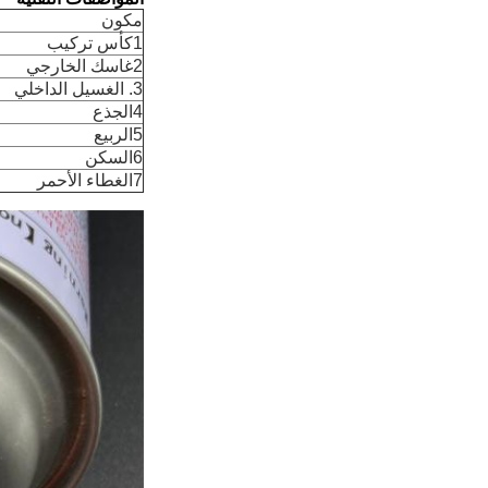
مكون
1كأس تركيب
2غاسك الخارجي
3. الغسيل الداخلي
4الجذع
5الربيع
6السكن
7الغطاء الأحمر