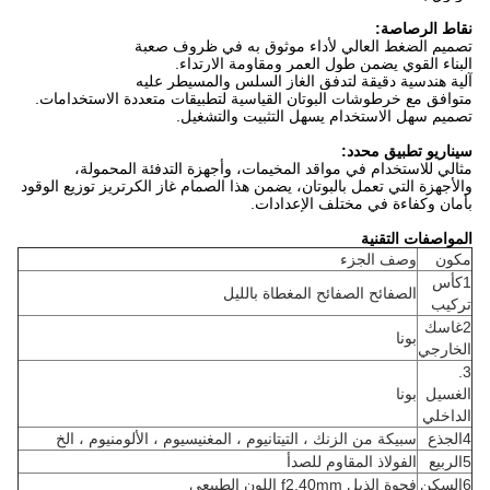
نقاط الرصاصة:
تصميم الضغط العالي لأداء موثوق به في ظروف صعبة
البناء القوي يضمن طول العمر ومقاومة الارتداء.
آلية هندسية دقيقة لتدفق الغاز السلس والمسيطر عليه
متوافق مع خرطوشات البوتان القياسية لتطبيقات متعددة الاستخدامات.
تصميم سهل الاستخدام يسهل التثبيت والتشغيل.
سيناريو تطبيق محدد:
مثالي للاستخدام في مواقد المخيمات، وأجهزة التدفئة المحمولة،
والأجهزة التي تعمل بالبوتان، يضمن هذا الصمام غاز الكرتريز توزيع الوقود
بأمان وكفاءة في مختلف الإعدادات.
المواصفات التقنية
مكون
وصف الجزء
1كأس
الصفائح الصفائح المغطاة بالليل
تركيب
2غاسك
بونا
الخارجي
3.
الغسيل
بونا
الداخلي
4الجذع
سبيكة من الزنك ، التيتانيوم ، المغنيسيوم ، الألومنيوم ، الخ
5الربيع
الفولاذ المقاوم للصدأ
6السكن
فجوة الذيل f2.40mm اللون الطبيعي