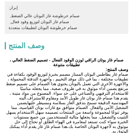
إبراز:
صمام خرطوشة غاز البوتان عالي الضغط
, 
صمام غاز البوتان لتوزيع وقود فعال
, 
صمام خرطوشة البوتان لتطبيقات متعددة
وصف المنتج
صمام غاز بوتان الراقي لوزن الوقود الفعال - تصميم الضغط العالي ،
تطبيقات متنوعة
وصف المنتج:
صمام غاز بطاطس البوتان الممتاز مصمم بخبرة لتوزيع الوقود بكفاءة في
تطبيقات مختلفة ، بما في ذلك موقد التخييم ، وأجهزة التدفئة المحمولة ،
والأجهزة الأخرى التي تعمل بالبوتان.يحتوي هذا الصمام على تصميم ضغط
مرتفع يضمن أداء موثوق به في ظروف صعبة، مما يجعله مناسبًا
للاستخدام الترفيهي والصناعي على حد سواء. المصنوع من مواد متينة ،
يقدم هذا صمام غاز بوتان غاز طويل الأمد ومقاوم للاستنزاف.آليته
المهندسية الدقيقة تسمح بتدفق الغاز بسلاسة ومسيطر عليهايضمن
التشغيل الآمن والفعال. الصمام متوافق مع غازات بوتان القياسية، مما
يوفر تنوعًا لمجموعة واسعة من المنتجات.تصميمه سهل الاستخدام يسهل
التثبيت والتشغيل، مما يجعلها مثالية للمستخدمين من جميع مستويات
الخبرة سواء كنت تستعد لمغامرة في الهواء الطلق أو تحتاج إلى حل
موثوق به لأجهزة البوتان الخاصة بك،هذا صمام غاز غاز يقدم أداء يمكنك
الوثوق به.