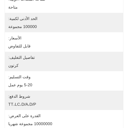
متاحة
الحد الأدنى لكمية:
100000 مجموعة
الأسعار:
قابل للتفاوض
تفاصيل التغليف:
كرتون
وقت التسليم:
5-20 يوم عمل
شروط الدفع:
TT،LC،D/A،D/P
القدرة على العرض:
10000000 مجموعة شهريا