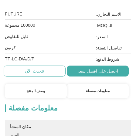
FUTURE
الاسم التجاري:
100000 مجموعة
الـ MOQ:
قابل للتفاوض
السعر:
كرتون
تفاصيل التعبئة:
TT،LC،D/A،D/P
شروط الدفع:
احصل على أفضل سعر
نتحدث الآن
معلومات مفصلة
وصف المنتج
معلومات مفصلة
مكان المنشأ:
الصين