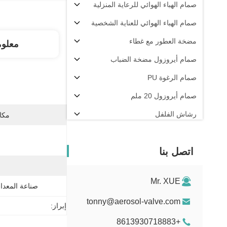
صمام الهباء الهوائي للرعاية المنزلية
صمام الهباء الهوائي للعناية الشخصية
مضخة العطور مع غطاء
معلو
صمام أيروزول مضخة الضباب
صمام الرغوة PU
صمام أيروزول 20 ملم
رشاش الفلفل
مكان
آلة تعبئة الهباء الجوي
اتصل بنا
Mr. XUE
صناعة المعدات
tonny@aerosol-valve.com
إبراز:
+8613930718883