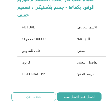
الوقود بكفاءة - جسم بلاستيكي ، تصميم
خفيف
الاسم التجاري:
FUTURE
الـ MOQ:
100000 مجموعة
السعر:
قابل للتفاوض
تفاصيل التعبئة:
كرتون
شروط الدفع:
TT،LC،D/A،D/P
احصل على أفضل سعر
نتحدث الآن