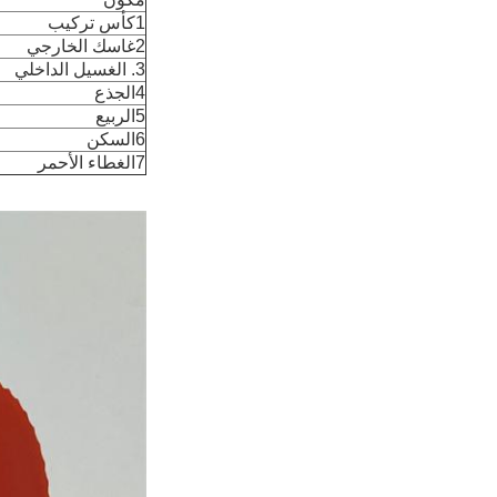
1كأس تركيب
2غاسك الخارجي
3. الغسيل الداخلي
4الجذع
5الربيع
6السكن
7الغطاء الأحمر