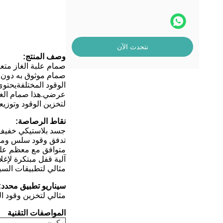
نتحدث الآن
وصف المنتج:
صمام علبة الغاز متع
صمام موثوق به دون ا
الوقود المختلفةيحتوي
عرضي.هذا صمام الغاز
لتخزين الوقود وتوزيع
نقاط الرصاصة:
جسد بلاستيكي خفيف ا
تدفق وقود سلس ومتح
متوافق مع معظم علب 
آلية قفل مبتكرة لإغل
مثالي لتطبيقات السي
سيناريو تطبيق محدد:
مثالي لتخزين وقود ال
المواصفات التقنية
مكون