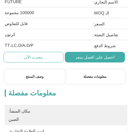
FUTURE
الاسم التجاري:
100000 مجموعة
الـ MOQ:
قابل للتفاوض
السعر:
كرتون
تفاصيل التعبئة:
TT،LC،D/A،D/P
شروط الدفع:
احصل على أفضل سعر
نتحدث الآن
معلومات مفصلة
وصف المنتج
معلومات مفصلة
مكان المنشأ:
الصين
اسم العلامة التجارية: