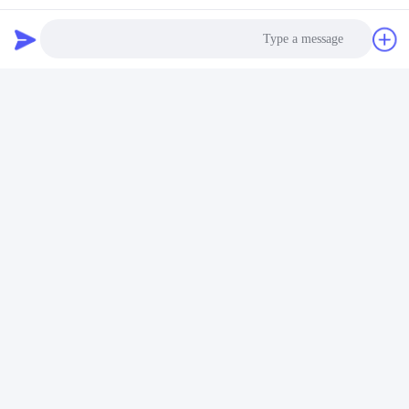
اتصال سريع
عنوان
Photo
رقم 100 طريق يينغبين، منطقة التنمية الاقتصادية والتكنولوجية،
مدينة كانغتشو، مقاطعة هيبي
Video Call
هاتف
Audio Call
+86-139-30718883
بريد إلكتروني
tonny@aerosol-valve.com
سياسة الخصوصية
|
خريطة الموقع
| الصين جودة جيدة صمام خرطوشة