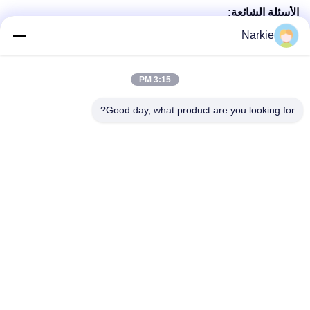
الأسئلة الشائعة:
ما هي المواد المستخدمة في صمام غاز الموقد؟
Narkie
مصنوع من مواد خفيفة الوزن ودائمة
هل هذا الصمام مناسب لجميع أسطوانات الموقد؟
أجل، إنه متوافق مع معظم أسطوانات الغاز المعتادة في موقد
3:15 PM
المخيم.
كيف أربط الصمام بالأسطوانة؟
اتبع تعليماتنا البسيطة للاتصال السريع
Good day, what product are you looking for?
هل هذا الصمام يمنع تسرب الغاز؟
نعم، يتضمن ميزات أمان متقدمة لمنع التسرب.
هل يمكن لهذا الصمام أن يتحمل ظروف الطقس القاسية؟
بالتأكيد، لقد صممت لتكون مقاومة للطقس
العلامات:
صمام مركز الغاز المحمول,صمام غاز أيروزول محمول,صمام الهب
صمام غاز موقد التخييم خفيف الوزن,صمام غاز بوتان مع ضمان
Hob Aerosol Valve