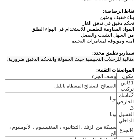
نقاط الرصاصة:
بناء خفيف ومتين
تحكم دقيق في تدفق الغاز
المواد المقاومة للطقس للاستخدام في الهواء الطلق
من السهل التثبيت والفصل
آمنة وموثوقة لمغامرات التخييم
سيناريو تطبيق محدد:
مثالية للرحلات التخييمية حيث الحمولة والتحكم الدقيق ضرورية.
المواصفات التقنية:
مكون
وصف الجزء
1كأس
الصفائح الصفائح المغطاة بالليل
تركيب
2غاسك
بونا
الخارجي
3.
الغسيل
بونا
الداخلي
سبيكة من الزنك ، التيتانيوم ، المغنيسيوم ، الألومنيوم ،
4الجذع
الخ