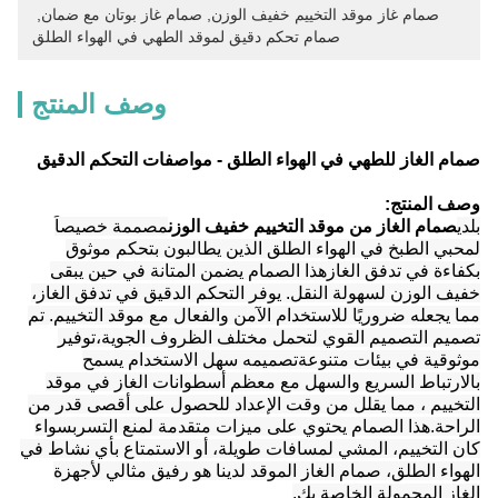
صمام غاز موقد التخييم خفيف الوزن
, 
صمام غاز بوتان مع ضمان
, 
صمام تحكم دقيق لموقد الطهي في الهواء الطلق
وصف المنتج
صمام الغاز للطهي في الهواء الطلق - مواصفات التحكم الدقيق
وصف المنتج:
بلدي
صمام الغاز من موقد التخييم خفيف الوزن
مصممة خصيصاً
لمحبي الطبخ في الهواء الطلق الذين يطالبون بتحكم موثوق
بكفاءة في تدفق الغازهذا الصمام يضمن المتانة في حين يبقى
خفيف الوزن لسهولة النقل. يوفر التحكم الدقيق في تدفق الغاز،
مما يجعله ضروريًا للاستخدام الآمن والفعال مع موقد التخييم. تم
تصميم التصميم القوي لتحمل مختلف الظروف الجوية،توفير
موثوقية في بيئات متنوعةتصميمه سهل الاستخدام يسمح
بالارتباط السريع والسهل مع معظم أسطوانات الغاز في موقد
التخييم ، مما يقلل من وقت الإعداد للحصول على أقصى قدر من
الراحة.هذا الصمام يحتوي على ميزات متقدمة لمنع التسربسواء
كان التخييم، المشي لمسافات طويلة، أو الاستمتاع بأي نشاط في
الهواء الطلق، صمام الغاز الموقد لدينا هو رفيق مثالي لأجهزة
الغاز المحمولة الخاصة بك.