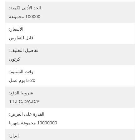
الحد الأدنى لكمية:
100000 مجموعة
الأسعار:
قابل للتفاوض
تفاصيل التغليف:
كرتون
وقت التسليم:
5-20 يوم عمل
شروط الدفع:
TT،LC،D/A،D/P
القدرة على العرض:
10000000 مجموعة شهريا
إبراز: