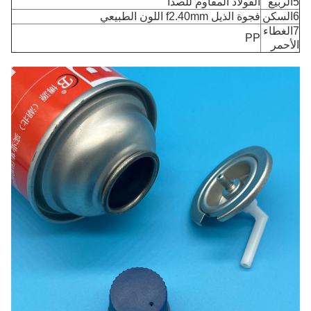
5الربيع
الفولاذ المقاوم للصدأ
6السكن
فجوة الذيل f2.40mm اللون الطبيعي
7الغطاء
PP
الأحمر