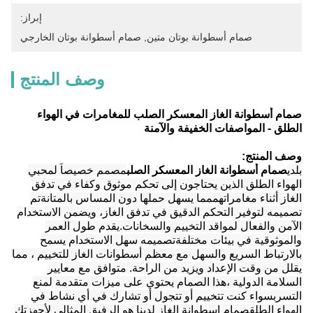
إبراز:
صمام أسطوانة بوتان متين
, 
صمام أسطوانة بوتان الخارجي
وصف المنتج
صمام أسطوانة الغاز المعسكر الصلب للمغامرات في الهواء
الطلق - المواصفات الخفيفة والآمنة
وصف المنتج:
بلدي
صمام أسطوانة الغاز المعسكر الصلب
مصمم خصيصاً لمحبي
الهواء الطلق الذين يحتاجون إلى تحكم موثوق وكفاء في تدفق
الغاز أثناء مغامراتهممما يسهل حملها دون المساس بالمتانةتم
تصميمه لتوفير التحكم الدقيق في تدفق الغاز، ويضمن الاستخدام
الآمن والفعال لمواقد التخييم والسخانات.يقدم طول العمر
والموثوقية في بيئات مختلفةتصميمه سهل الاستخدام يسمح
بالارتباط السريع والسهل مع معظم أسطوانات الغاز للتخييم ، مما
يقلل من وقت الإعداد ويزيد من الراحة. متوافق مع معايير
السلامة الدولية ،هذا الصمام يحتوي على ميزات متقدمة لمنع
التسربسواء كنت تتخييم أو تتجول أو تشارك في أي نشاط في
الهواء الطلقصمام اسطوانة الغاز لدينا هو الرفيق المثالي لأجهزتك