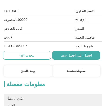
FUTURE
الاسم التجاري:
100000 مجموعة
الـ MOQ:
قابل للتفاوض
السعر:
كرتون
تفاصيل التعبئة:
TT،LC،D/A،D/P
شروط الدفع:
احصل على أفضل سعر
نتحدث الآن
معلومات مفصلة
وصف المنتج
معلومات مفصلة
مكان المنشأ:
الصين