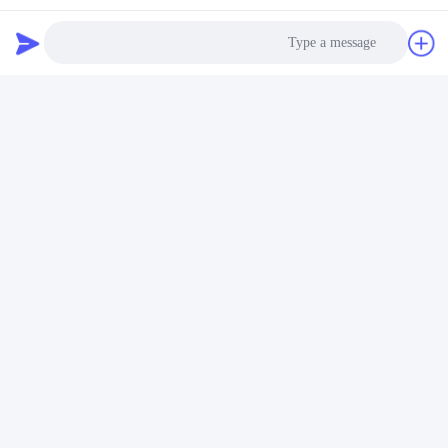
اتصال سريع
عنوان
Photo
رقم 100 طريق يينغبين، منطقة التنمية الاقتصادية والتكنولوجية،
مدينة كانغتشو، مقاطعة هيبي
Video Call
هاتف
Audio Call
+86-139-30718883
بريد إلكتروني
tonny@aerosol-valve.com
سياسة الخصوصية
|
خريطة الموقع
| الصين جودة جيدة صمام خرطوشة