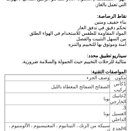
التي تعمل بالغاز.
نقاط الرصاصة:
بناء خفيف ومتين
تحكم دقيق في تدفق الغاز
المواد المقاومة للطقس للاستخدام في الهواء الطلق
من السهل التثبيت والفصل
آمنة وموثوق بها للتخييم والتنزه
سيناريو تطبيق محدد:
مثالية للرحلات التخييم حيث الحمولة والسلامة ضرورية.
المواصفات التقنية:
مكون
وصف الجزء
1كأس
الصفائح الصفائح المغطاة بالليل
تركيب
2غاسك
بونا
الخارجي
3.
الغسيل
بونا
الداخلي
سبيكة من الزنك ، التيتانيوم ، المغنيسيوم ، الألومنيوم ،
4الجذع