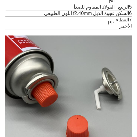
الخ
5الربيع
الفولاذ المقاوم للصدأ
6السكن
فجوة الذيل f2.40mm اللون الطبيعي
7الغطاء
PP
الأحمر