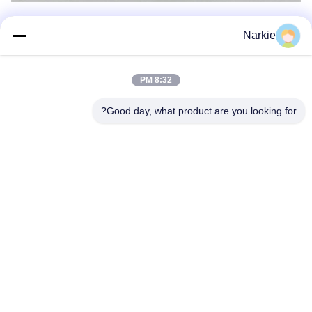
الأسئلة الشائعة:
Narkie
ما هي المواد المستخدمة في صمام أسطوانة الغاز للتخييم؟
مصنوع من مواد خفيفة الوزن ودائمة
هل هذا الصمام مناسب لجميع أسطوانات الغاز للتخييم؟
8:32 PM
نعم، إنها متوافقة مع معظم أسطوانات الغاز القياسية للتخييم.
كيف أربط الصمام بالأسطوانة؟
اتبع تعليماتنا البسيطة للاتصال السريع
Good day, what product are you looking for?
هل هذا الصمام يمنع تسرب الغاز؟
نعم، يتضمن ميزات أمان متقدمة لمنع التسرب.
هل يمكن لهذا الصمام أن يتحمل ظروف الطقس القاسية؟
بالتأكيد، لقد صممت لتكون مقاومة للطقس
العلامات:
صمام مركز الغاز المحمول,صمام غاز أيروزول محمول,صمام الهب
صمام أسطوانة بوتان متين,صمام أسطوانة بوتان الخارجي
Hob Aerosol Valve