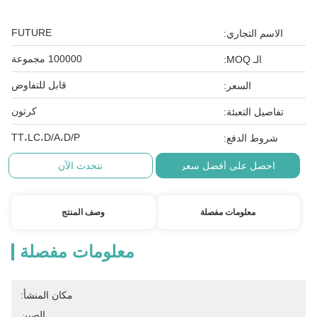
FUTURE
الاسم التجاري:
100000 مجموعة
الـ MOQ:
قابل للتفاوض
السعر:
كرتون
تفاصيل التعبئة:
TT،LC،D/A،D/P
شروط الدفع:
احصل على أفضل سعر
نتحدث الآن
معلومات مفصلة
وصف المنتج
معلومات مفصلة
مكان المنشأ:
الصين