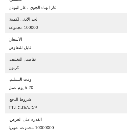
غاز الهباء الجوي ، غاز البوتان
الحد الأدنى لكمية:
100000 مجموعة
الأسعار:
قابل للتفاوض
تفاصيل التغليف:
كرتون
وقت التسليم:
5-20 يوم عمل
شروط الدفع:
TT،LC،D/A،D/P
القدرة على العرض:
10000000 مجموعة شهريا