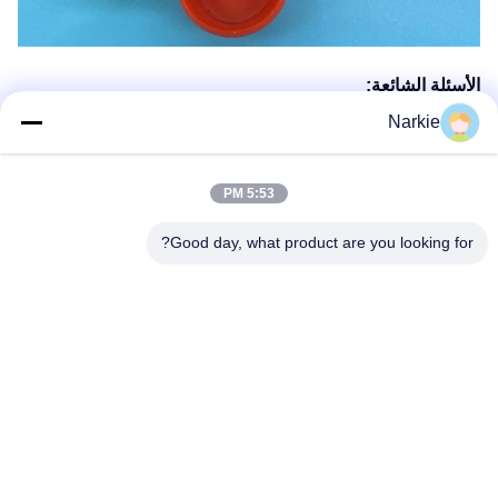
الأسئلة الشائعة:
ما هي المواد المستخدمة في صمام جهاز الغاز؟
Narkie
مصنوع من مادة عالية الجودة مقاومة للتآكل
هل هذا الصمام مناسب لبيئات الضغط العالي؟
نعم، لقد صممت لتتحمل ظروف الضغط العالي
5:53 PM
كيف أقوم بتثبيت صمام جهاز الغاز؟
اتبع دليل التثبيت التفصيلي لدينا من أجل السهولة.
هل هذا الصمام يدعم أجهزة مختلفة؟
Good day, what product are you looking for?
نعم، إنه متوافق مع العديد من أنواع أجهزة الغاز.
ما هي ميزات السلامة التي يحتوي عليها الصمام؟
يتضمن آليات لمنع تسرب الغاز.
.
العلامات:
صمام مركز الغاز المحمول,صمام غاز أيروزول محمول,صمام الهب
صمام أجهزة الغاز السكنية,صمام التحكم في الغاز الصناعي,صم