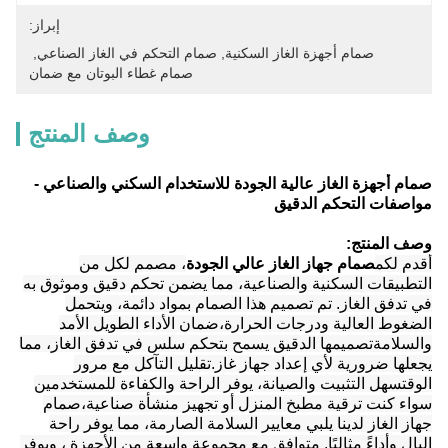
إبراز:
صمام أجهزة الغاز السكنية
, 
صمام التحكم في الغاز الصناعي
, 
صمام غطاء البوتان مع ضمان
وصف المنتج
صمام أجهزة الغاز عالية الجودة للاستخدام السكني والصناعي -
مواصفات التحكم الدقيق
وصف المنتج:
أقدم لكم
صمام جهاز الغاز عالي الجودة
، مصمم لكل من
التطبيقات السكنية والصناعية، مما يضمن تحكم دقيق وموثوق به
في تدفق الغاز. تم تصميم هذا الصمام بمواد دائمة، ويتحمل
الضغوط العالية ودرجات الحرارة،ضمان الأداء الطويل الأمد
والسلامةتصميمها الدقيق يسمح بتحكم سلس في تدفق الغاز، مما
يجعلها ضرورية لأي إعداد جهاز غاز.تقليل التآكل مع مرور
الوقتسهل التثبيت والصيانة، يوفر الراحة والكفاءة للمستخدمين
سواء كنت ترقية مطبخ المنزل أو تجهيز منشأة صناعية،صمام
جهاز الغاز لدينا يلبي معايير السلامة الصارمة، مما يوفر راحة
البال وأداءً مثاليًا. متوافق مع مجموعة واسعة من الأجهزة ، ويوفر