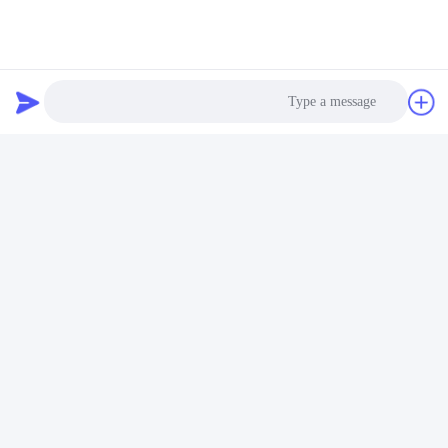
Hob Aerosol Valve
اتصال سريع
عنوان
Photo
رقم 100 طريق يينغبين، منطقة التنمية الاقتصادية والتكنولوجية،
مدينة كانغتشو، مقاطعة هيبي
Video Call
هاتف
Audio Call
+86-139-30718883
بريد إلكتروني
tonny@aerosol-valve.com