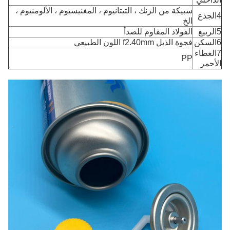
سبيكة من الزنك ، التيتانيوم ، المغنيسيوم ، الألومنيوم ،
4الجذع
الخ
5الربيع
الفولاذ المقاوم للصدأ
6السكن
فجوة الذيل f2.40mm اللون الطبيعي
7الغطاء
PP
الأحمر