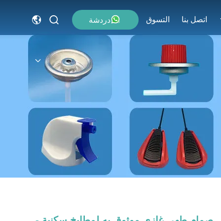
اتصل بنا
التسوق
دردشة
صمام طهي غازي موثوق به لمطابخ سكنية -