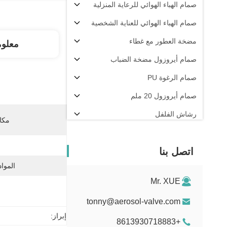
صمام الهباء الهوائي للرعاية المنزلية
صمام الهباء الهوائي للعناية الشخصية
مضخة العطور مع غطاء
معلو
صمام أيروزول مضخة الضباب
صمام الرغوة PU
صمام أيروزول 20 ملم
رشاش الفلفل
مكان
آلة تعبئة الهباء الجوي
اتصل بنا
المواد
Mr. XUE
tonny@aerosol-valve.com
إبراز:
+8613930718883