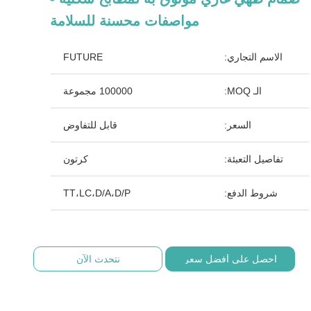
مواصفات محسنة للسلامة
الاسم التجاري:
FUTURE
الـ MOQ:
100000 مجموعة
السعر:
قابل للتفاوض
تفاصيل التعبئة:
كرتون
شروط الدفع:
TT،LC،D/A،D/P
احصل على أفضل سعر
نتحدث الآن