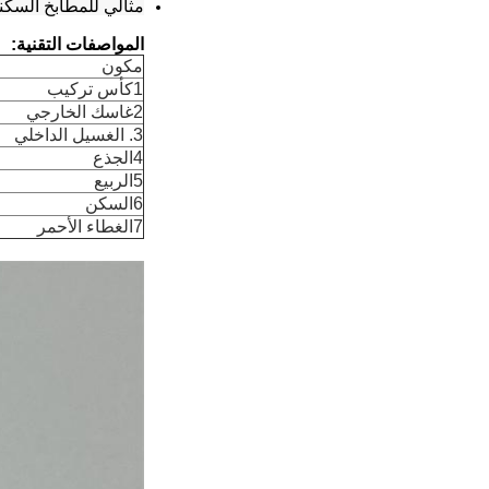
مثالي للمطابخ السكني
المواصفات التقنية:
مكون
1كأس تركيب
2غاسك الخارجي
3. الغسيل الداخلي
4الجذع
5الربيع
6السكن
7الغطاء الأحمر