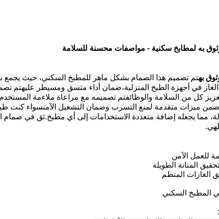
ق به لمطابخ سكنية - مواصفات محسنة للسلامة
وق به
تم تصميم هذا الصمام بشكل ماهر للمطبخ السكني، حيث يجمع بي
لغاز في أجهزة الطبخ المنزلية،ضمان أداء متسق ومسيطر عليهتم تصميمه
زيز كل من السلامة والوظائفتم تصميمه مع مراعاة ملاءمة المستخدم، و
من ميزات متقدمة لمنع التسرب وضمان التشغيل الآمنسواء كنت طباخًا من
الة، مما يجعله إضافة متعددة الاستخدامات إلى أي مطبخ.ثق في صمام ا
طهي.
 للعمل الآمن
تحقيق المتانة الطويلة
ق الغازات المنظم
 المطبخ السكني