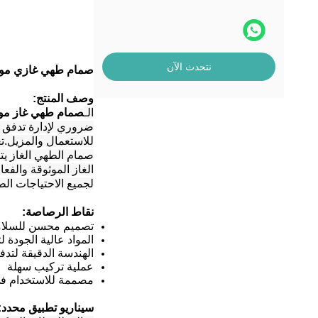
نتحدث الآن
صمام طهي غازي موثو
وصف المنتج:
الـ
صمام طهي غاز موث
ضروري لإدارة تدفق ا
للاستعمال والمزيل.تع
صمام الطهي الغاز يتض
الغاز الموثوقة والفع
لجميع الاحتياجات ال
نقاط الرصاصة:
تصميم محسن للسلامة
المواد عالية الجودة ل
الهندسة الدقيقة لتدف
عملية تركيب سهلة
مصممة للاستخدام في
سيناريو تطبيق محدد: