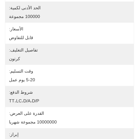
الحد الأدنى لكمية:
100000 مجموعة
الأسعار:
قابل للتفاوض
تفاصيل التغليف:
كرتون
وقت التسليم:
5-20 يوم عمل
شروط الدفع:
TT،LC،D/A،D/P
القدرة على العرض:
10000000 مجموعة شهريا
إبراز: