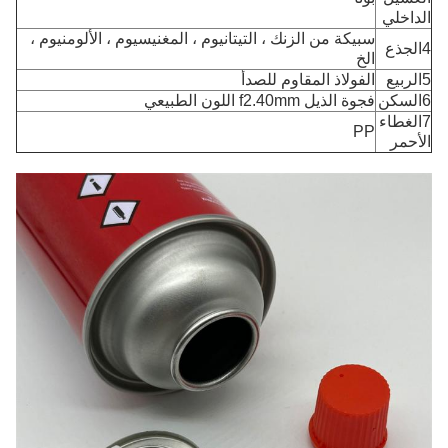
الداخلي
سبيكة من الزنك ، التيتانيوم ، المغنيسيوم ، الألومنيوم ،
4الجذع
الخ
5الربيع
الفولاذ المقاوم للصدأ
6السكن
فجوة الذيل f2.40mm اللون الطبيعي
7الغطاء
PP
الأحمر