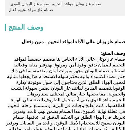
صمام غاز بوتان لمواقد التخييم
, 
صمام غاز البوتان القوي
, 
صمام غاز موقد تخييم فعال
وصف المنتج
صمام غاز بوتان عالي الأداء لمواقد التخييم - متين وفعال
وصف المنتج:
صمام غاز بوتان عالي الأداء الخاص بنا مصمم خصيصاً لمواقد
التخييم لضمان تدفق وقود آمن وموثوق بهتوفير متانة وفعالية
استثنائيةصمام البوتان مجهز بميزات أمان متقدمة، بما في ذلك
ختم مضاد للانسداد وآلية تحكم سهلة الاستخدام.هذا يجعلها مثالية
لمحبي الهواء الطلق الذين يحتاجون إلى حلول موثوقة لإدارة
الوقودالتصميم المدمج لفائف غاز البوتان يضمن سهولة التثبيت
والحمولة، مما يجعلها خيار مثالي لمختلف سيناريوهات
التخييم.بناءه القوي يعني أنه يتحمل الظروف الصعبة في الهواء
الطلقسواء كنت تطبخ وجبات في البرية أو تستمتع برحلة التخييم
في عطلة نهاية الأسبوع، هذا الصمام يضمن لهب ثابت، وتعزيز
تجربتك في الهواء الطلق.مع التحكم الدقيق في تدفقها، صمام
البوتان يسمح للاستخدام الأمثل للوقود، والحد من النفايات وتوفير
التكاليف. ثق بصمام الغاز البوتان لدينا لتوفير عملية آمنة وفعالة