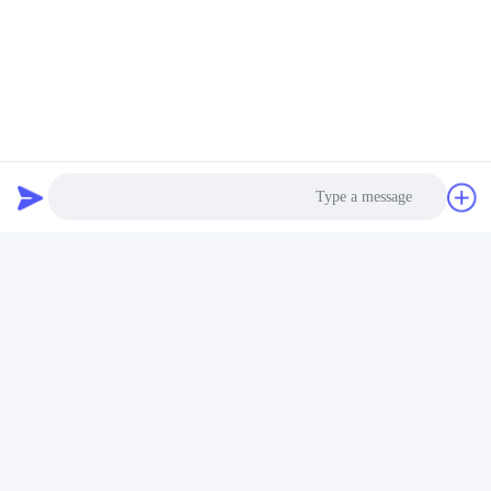
صمام مركز الغاز المحمول,صمام غاز أيروزول محمول,صمام الهب
صمام غاز بوتان لمواقد التخييم,صمام غاز البوتان القوي,صمام غ
Hob Aerosol Valve
اتصال سريع
عنوان
Photo
رقم 100 طريق يينغبين، منطقة التنمية الاقتصادية والتكنولوجية،
مدينة كانغتشو، مقاطعة هيبي
Video Call
هاتف
Audio Call
+86-139-30718883
بريد إلكتروني