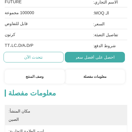
FUTURE
الاسم التجاري:
100000 مجموعة
الـ MOQ:
قابل للتفاوض
السعر:
كرتون
تفاصيل التعبئة:
TT،LC،D/A،D/P
شروط الدفع:
احصل على أفضل سعر
نتحدث الآن
معلومات مفصلة
وصف المنتج
معلومات مفصلة
مكان المنشأ:
الصين
اسم العلامة التجارية: