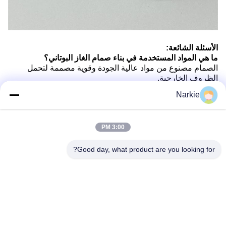
الأسئلة الشائعة:
ما هي المواد المستخدمة في بناء صمام الغاز البوتاني؟
الصمام مصنوع من مواد عالية الجودة وقوية مصممة لتحمل
الظروف الخارجية.
كيف يمكنني التأكد من أن صمام البوتان مثبت بشكل صحيح؟
Narkie
اتبع دليل الاستخدام للحصول على تعليمات التثبيت خطوة بخطوة
لضمان تركيب آمن.
هل صمام الغاز البوتاني متوافق مع جميع الموقدات؟
3:00 PM
صمامنا مصمم ليتوافق مع معظم الموقدات القياسية للتخييم،
تحقق من المواصفات للتوافق.
ما هي ميزات السلامة التي يتضمنها صمام البوتان؟
Good day, what product are you looking for?
يتضمن إغلاق ضد التسرب وآلية تحكم آمنة للاستخدام الآمن.
كيف يمكنني الحفاظ على صمام الغاز البوتاني من أجل طول
العمر؟
تنظيف وتفتيش الصمام بانتظام لضمان الأداء الأمثل والسلامة.
العلامات: