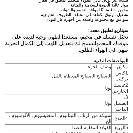
صمام غاز بوتان عالي الجودة للتحكم الدقيق في الغاز
مواد عالية الجودة للسلامة والمتانة
يضمن أداءً مثاليًا لمواقد التخييم والشوائب
تشغيل موثوق بكفاءة في مختلف الظروف الخارجية
متوافق مع مجموعة واسعة من أجهزة غاز البوتان
سيناريو تطبيق محدد:
تخيّل نفسك في مخيم، مستعداً لطهي وجبة لذيذة على
موقدك المحمولتسمح لك بتعديل اللهب إلى الكمال لتجربة
طهي في الهواء الطلق.
المواصفات التقنية:
مكون
وصف الجزء
1كأس
الصفائح الصفائح المغطاة بالليل
تركيب
2غاسك
بونا
الخارجي
3.
الغسيل
بونا
الداخلي
سبيكة من الزنك ، التيتانيوم ، المغنيسيوم ، الألومنيوم ،
4الجذع
الخ
5الربيع
الفولاذ المقاوم للصدأ