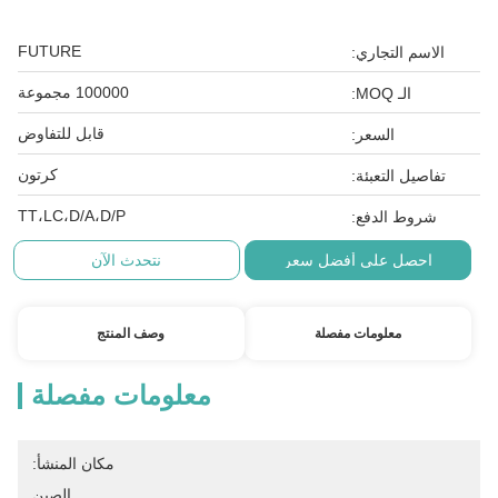
FUTURE
الاسم التجاري:
100000 مجموعة
الـ MOQ:
قابل للتفاوض
السعر:
كرتون
تفاصيل التعبئة:
TT،LC،D/A،D/P
شروط الدفع:
احصل على أفضل سعر
نتحدث الآن
معلومات مفصلة
وصف المنتج
معلومات مفصلة
مكان المنشأ:
الصين