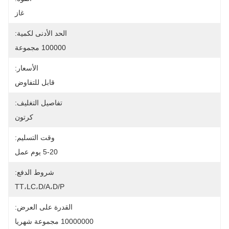
غاز
الحد الأدنى لكمية:
100000 مجموعة
الأسعار:
قابل للتفاوض
تفاصيل التغليف:
كرتون
وقت التسليم:
5-20 يوم عمل
شروط الدفع:
TT،LC،D/A،D/P
القدرة على العرض:
10000000 مجموعة شهريا