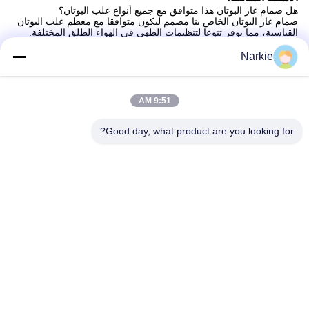
هل صمام غاز البوتان هذا متوافق مع جميع أنواع علب البوتان؟
صمام غاز البوتان الخاص بنا مصمم ليكون متوافقا مع معظم علب البوتان
القياسية، مما يوفر تنوعا لتنظيمات الطهي في الهواء الطلق المختلفة.
كيف أعرف إن كان صمام غاز البوتان مربوط بشكل آمن بالجهاز؟
يتم تجهيز كل صمام بآليات السلامة لضمان اتصال آمن مع علبة البوتن ،
Narkie
مما يقلل من خطر التسرب أو الحوادث.
هل يمكن استخدام صمام الغاز البوتاني مع كل من موقد المخيمات
والشوائب المحمولة؟
نعم، صمام الغاز البوتاني لدينا هو متعددة الاستخدامات ويمكن استخدامه
9:51 AM
مع مجموعة واسعة من أجهزة الطهي في الهواء الطلق، بما في ذلك
الموقد المخيم والشواية المحمولة.
Good day, what product are you looking for?
كم من الوقت يستمر صمام غاز بوتان عادي قبل الحاجة إلى استبدال؟
عمر صمام غاز البوتان يختلف حسب الاستخدام ولكنه مصمم ليتحمل
العديد من جلسات الطهي في الهواء الطلق قبل الحاجة إلى استبدال.
هل من السهل ضبط شدة اللهب مع هذا صمام الغاز البوتاني؟
بالتأكيد، صمامنا يوفر سيطرة دقيقة على كثافة اللهب، مما يسمح لك
بتعديله بسهولة لتتناسب مع متطلبات الطهي الخاصة بك.
العلامات:
صمام مركز الغاز المحمول,صمام غاز أيروزول محمول,صمام الهب
صمام غاز بوتان لمواقد التخييم,صمام غاز بوتان للطبخ في الخار
Hob Aerosol Valve