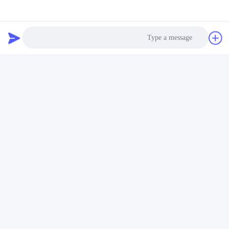
اتصال سريع
عنوان
Photo
رقم 100 طريق يينغبين، منطقة التنمية الاقتصادية والتكنولوجية،
مدينة كانغتشو، مقاطعة هيبي
Video Call
هاتف
Audio Call
+86-139-30718883
بريد إلكتروني
tonny@aerosol-valve.com