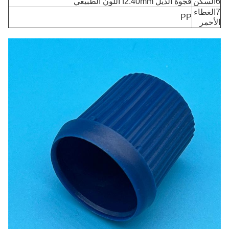
6السكن
فجوة الذيل f2.40mm اللون الطبيعي
7الغطاء
PP
الأحمر