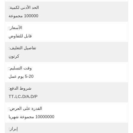
الحد الأدنى لكمية:
100000 مجموعة
الأسعار:
قابل للتفاوض
تفاصيل التغليف:
كرتون
وقت التسليم:
5-20 يوم عمل
شروط الدفع:
TT،LC،D/A،D/P
القدرة على العرض:
10000000 مجموعة شهريا
إبراز: