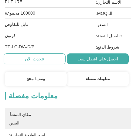
FUTURE
الاسم التجاري:
100000 مجموعة
الـ MOQ:
قابل للتفاوض
السعر:
كرتون
تفاصيل التعبئة:
TT،LC،D/A،D/P
شروط الدفع:
احصل على أفضل سعر
نتحدث الآن
معلومات مفصلة
وصف المنتج
معلومات مفصلة
مكان المنشأ:
الصين
اسم العلامة التجارية: