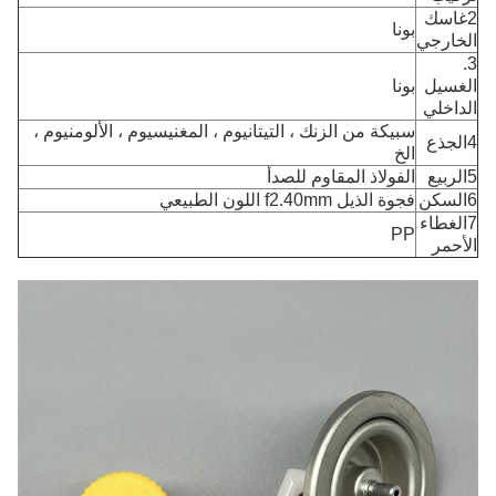
2غاسك
بونا
الخارجي
3.
الغسيل
بونا
الداخلي
سبيكة من الزنك ، التيتانيوم ، المغنيسيوم ، الألومنيوم ،
4الجذع
الخ
5الربيع
الفولاذ المقاوم للصدأ
6السكن
فجوة الذيل f2.40mm اللون الطبيعي
7الغطاء
PP
الأحمر