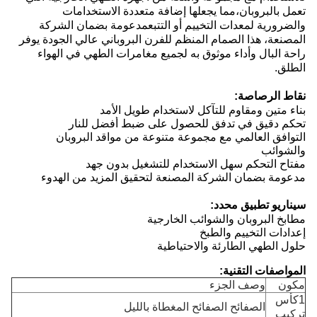
تعمل بالبروبان،مما يجعلها إضافة متعددة الاستخدامات
والضرورية لمعدات التخييم أو التتبعمدعومة بضمان الشركة
المصنعة، هذا الصمام المنظم للفرن البروباني عالي الجودة يوفر
راحة البال وأداء موثوق به لجميع مغامرات الطهي في الهواء
الطلق.
نقاط الرصاصة:
بناء متين ومقاوم للتآكل لاستخدام طويل الأمد
تحكم دقيق في تدفق للحصول على ضبط أفضل للنار
التوافق العالمي مع مجموعة متنوعة من مواقد البروبان
والشوائب
مفتاح التحكم سهل الاستخدام للتشغيل بدون جهد
مدعومة بضمان الشركة المصنعة لتحقيق المزيد من الهدوء
سيناريو تطبيق محدد:
مطابخ البروبان والشوائب الخارجية
إعدادات التخييم والطبخ
حلول الطهي الطارئة والاحتياطية
المواصفات التقنية:
مكون
وصف الجزء
1كأس
الصفائح الصفائح المغطاة بالليل
تركيب