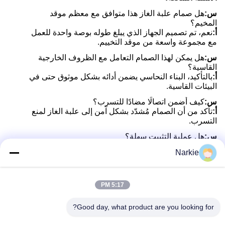
س:
هل صمام علبة الغاز هذا متوافق مع معظم موقد
المخيم؟
أ:
نعم، تم تصميم الجهاز الذي يبلغ طوله بوصة واحدة للعمل
مع مجموعة واسعة من موقد التخييم.
س:
هل يمكن لهذا الصمام التعامل مع الظروف الخارجية
القاسية؟
أ:
بالتأكيد، البناء النحاسي يضمن أدائه بشكل موثوق حتى في
البيئات القاسية.
س:
كيف أضمن اتصالًا مضادًا للتسرب؟
أ:
تأكد من أن الصمام مُشدّد بشكل آمن إلى علبة الغاز لمنع
التسرب.
س:
هل عملية التثبيت سهلة؟
أ:
نعم، الصمام مصمم لسهولة التثبيت، مما يجعله سهلا
Narkie
للاستخدام لجميع مستويات الخبرة.
س:
هل يمكن استخدام هذا الصمام مع علب الغاز عالية
الضغط؟
5:17 PM
أ:
نعم، لقد تم تصميمها للتعامل مع علب الغاز عالية الضغط
بأمان وفعالية.
Good day, what product are you looking for?