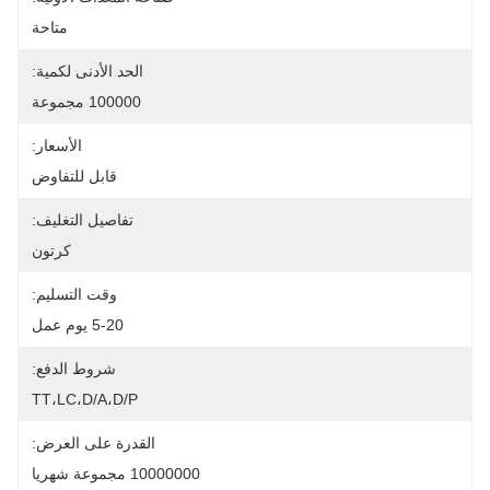
متاحة
الحد الأدنى لكمية:
100000 مجموعة
الأسعار:
قابل للتفاوض
تفاصيل التغليف:
كرتون
وقت التسليم:
5-20 يوم عمل
شروط الدفع:
TT،LC،D/A،D/P
القدرة على العرض:
10000000 مجموعة شهريا