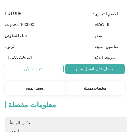
FUTURE
الاسم التجاري:
100000 مجموعة
الـ MOQ:
قابل للتفاوض
السعر:
كرتون
تفاصيل التعبئة:
TT،LC،D/A،D/P
شروط الدفع:
احصل على أفضل سعر
نتحدث الآن
معلومات مفصلة
وصف المنتج
معلومات مفصلة
مكان المنشأ:
الصين