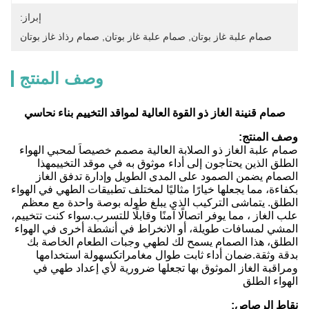
إبراز:
صمام علبة غاز بوتان
, 
صمام علبة غاز بوتان
, 
صمام رذاذ غاز بوتان
وصف المنتج
صمام قنينة الغاز ذو القوة العالية لمواقد التخييم بناء نحاسي
وصف المنتج:
صمام علبة الغاز ذو الصلابة العالية مصمم خصيصاً لمحبي الهواء
الطلق الذين يحتاجون إلى أداء موثوق به في موقد التخييمهذا
الصمام يضمن الصمود على المدى الطويل وإدارة تدفق الغاز
بكفاءة، مما يجعلها خيارًا مثاليًا لمختلف تطبيقات الطهي في الهواء
الطلق. يتماشى التركيب الذي يبلغ طوله بوصة واحدة مع معظم
علب الغاز ، مما يوفر اتصالًا آمنًا وقابلًا للتسرب.سواء كنت تتخييم،
المشي لمسافات طويلة، أو الانخراط في أنشطة أخرى في الهواء
الطلق، هذا الصمام يسمح لك لطهي وجبات الطعام الخاصة بك
بدقة وثقة.ضمان أداء ثابت طوال مغامراتكسهولة استخدامها
ومراقبة الغاز الموثوق بها تجعلها ضرورية لأي إعداد طهي في
الهواء الطلق
نقاط الرصاص: