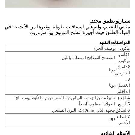
سيناريو تطبيق محدد:
مثالي للتخييم، والمشي لمسافات طويلة، وغيرها من الأنشطة في
الهواء الطلق حيث أجهزة الطبخ الموثوق بها ضرورية.
المواصفات التقنية
مكون
وصف الجزء
1كأس
الصفائح الصفائح المغطاة بالليل
تركيب
2غاسك
بونا
الخارجي
3.
الغسيل
بونا
الداخلي
4الجذع
سبيكة من الزنك ، التيتانيوم ، المغنيسيوم ، الألومنيوم ، الخ
5الربيع
الفولاذ المقاوم للصدأ
6السكن
فجوة الذيل f2.40mm اللون الطبيعي
7الغطاء
PP
الأحمر
الأسئلة الشائعة: