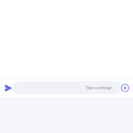
العلامات:
صمام مركز الغاز المحمول,صمام غاز أيروزول محمول,صمام الهب
صمام علبة غاز بوتان,صمام علبة غاز بوتان,صمام رذاذ غاز بوتان
Hob Aerosol Valve
اتصال سريع
عنوان
Photo
رقم 100 طريق يينغبين، منطقة التنمية الاقتصادية والتكنولوجية،
مدينة كانغتشو، مقاطعة هيبي