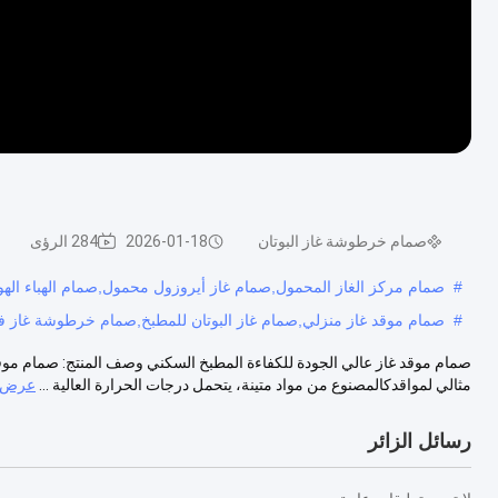
صمام خرطوشة غاز البوتان
2026-01-18
284 الرؤى
#
صمام مركز الغاز المحمول,صمام غاز أيروزول محمول,صمام الهباء الهو
#
صمام موقد غاز منزلي,صمام غاز البوتان للمطبخ,صمام خرطوشة غاز ف
صمام موقد غاز عالي الجودة للكفاءة المطبخ السكني وصف المنتج: صمام موق
مثالي لمواقدكالمصنوع من مواد متينة، يتحمل درجات الحرارة العالية ...
عرض ا
رسائل الزائر