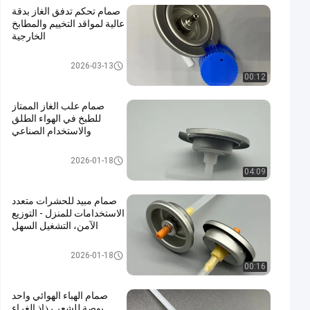
صمام تحكم تدفق الغاز بدقة
عالية لمواقد التخييم والمطابخ
الخارجية
صمام خرطوشة غاز البوتان
2026-03-13
00:12
صمام علب الغاز الممتاز
للطبخ في الهواء الطلق
والاستخدام الصناعي
صمام خرطوشة غاز البوتان
2026-01-18
04:09
صمام مبيد للحشرات متعدد
الاستخدامات للمنزل - التوزيع
الآمن، التشغيل السهل
water alcohol based insecticid
2026-01-18
e valve
00:16
صمام الهباء الهوائي واحد
بوصة للشعر رذاذ الغراء