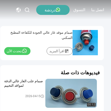
اتصل بنا
التسوق
دردشة
صمام موقد غاز عالي الجودة للكفاءة المطبخ
السكني
اقرأ المزيد
نتحدث الآن
فيديوهات ذات صلة
صمام علب الغاز عالي الدقة
لمواقد التخييم
صمام خرطوشة غاز البوتان
2026-04-15
00:12