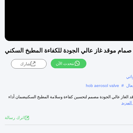
صمام موقد غاز عالي الجودة للكفاءة المطبخ السكني
نتحدث الآن
شارك
ائي
عال
#
hob aerosol valve
د الغاز عالي الجودة مصمم لتحسين كفاءة وسلامة المطبخ السكنيضمان أداء
لمزيد
اترك رسالة